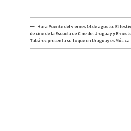
Hora Puente del viernes 14 de agosto: El festi
Navegación
de cine de la Escuela de Cine del Uruguay y Ernest
de
Tabárez presenta su toque en Uruguay es Música
entradas