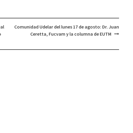
o
disminuir
el
val
Comunidad Udelar del lunes 17 de agosto: Dr. Juan
volumen.
o
Ceretta, Fucvam y la columna de EUTM