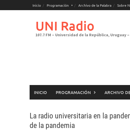
Saltar
Inicio
Programación
Archivo de la Palabra
Sobre N
al
contenido
UNI Radio
107.7 FM – Universidad de la República, Uruguay – 
INICIO
PROGRAMACIÓN
ARCHIVO DE
La radio universitaria en la pande
de la pandemia