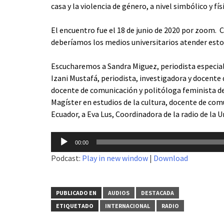
casa y la violencia de género, a nivel simbólico y fís
El encuentro fue el 18 de junio de 2020 por zoom.
C
deberíamos los medios universitarios atender est
Escucharemos a
Sandra Miguez, periodista especia
Izani Mustafá, periodista, investigadora y docente 
docente de comunicación y politóloga feminista de
Magíster en estudios de la cultura, docente de comu
Ecuador, a Eva Lus, Coordinadora de la radio de la 
Reproductor
00:00
de
Podcast:
Play in new window
|
Download
audio
PUBLICADO EN
AUDIOS
DESTACADA
ETIQUETADO
INTERNACIONAL
RADIO