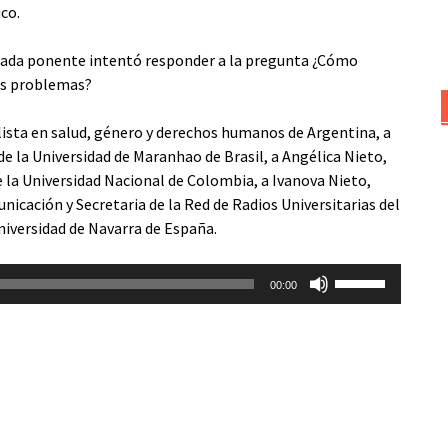
ico.
ada ponente intentó responder a la pregunta ¿Cómo
os problemas?
lista en salud, género y derechos humanos de Argentina, a
de la Universidad de Maranhao de Brasil, a Angélica Nieto,
 la Universidad Nacional de Colombia, a Ivanova Nieto,
nicación y Secretaria de la Red de Radios Universitarias del
Universidad de Navarra de España.
Utiliza
00:00
las
teclas
de
flecha
arriba/abajo
para
aumentar