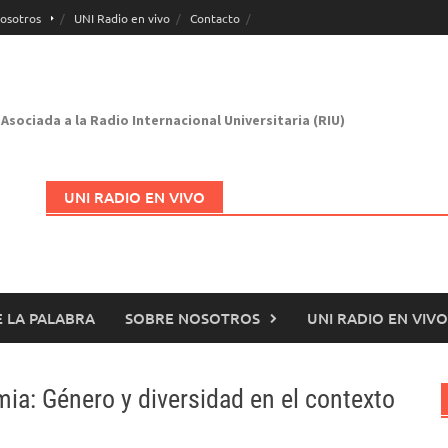
osotros
UNI Radio en vivo
Contacto
Asociada a la Radio Internacional Universitaria (RIU)
UNI RADIO EN VIVO
 LA PALABRA
SOBRE NOSOTROS
UNI RADIO EN VIVO
Abrir en nueva página
mia: Género y diversidad en el contexto