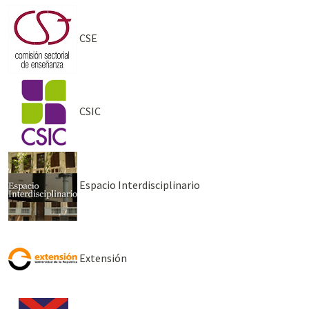
CSE
CSIC
Espacio Interdisciplinario
Extensión