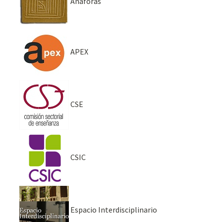
Anáforas
APEX
CSE
CSIC
Espacio Interdisciplinario