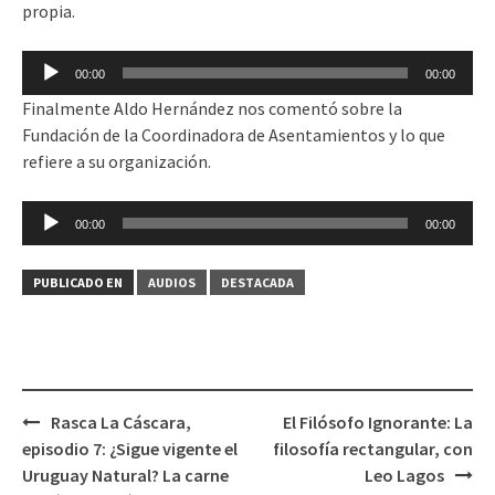
propia.
Reproductor
00:00
00:00
de
Finalmente Aldo Hernández nos comentó sobre la
audio
Fundación de la Coordinadora de Asentamientos y lo que
refiere a su organización.
Reproductor
00:00
00:00
de
audio
PUBLICADO EN
AUDIOS
DESTACADA
Rasca La Cáscara,
El Filósofo Ignorante: La
Navegación
episodio 7: ¿Sigue vigente el
filosofía rectangular, con
de
Uruguay Natural? La carne
Leo Lagos
entradas