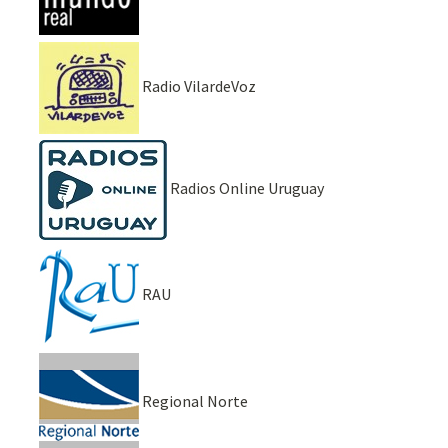
Radio VilardeVoz
Radios Online Uruguay
RAU
Regional Norte