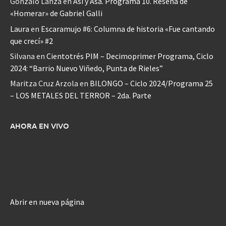
Gonzalo Lanza
en
Así y Asá. Programa 10. Reseña de
«Homerar» de Gabriel Galli
Laura
en
Escaramujo #6: Columna de historia «Fue cantando
que crecí» #2
Silvana
en
Cientotrés PIM – Decimoprimer Programa, Ciclo
2024: “Barrio Nuevo Viñedo, Punta de Rieles”
Maritza Cruz Arzola
en
BILONGO – Ciclo 2024/Programa 25
– LOS METALES DEL TERROR – 2da. Parte
AHORA EN VIVO
Abrir en nueva página