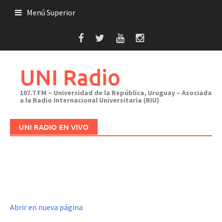
Saltar
Menú Superior
al
contenido
UNI Radio
107.7 FM – Universidad de la República, Uruguay – Asociada
a la Radio Internacional Universitaria (RIU)
UNI RADIO EN VIVO
Abrir en nueva página