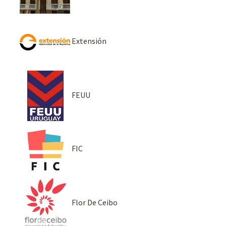
Extensión
FEUU
FIC
Flor De Ceibo