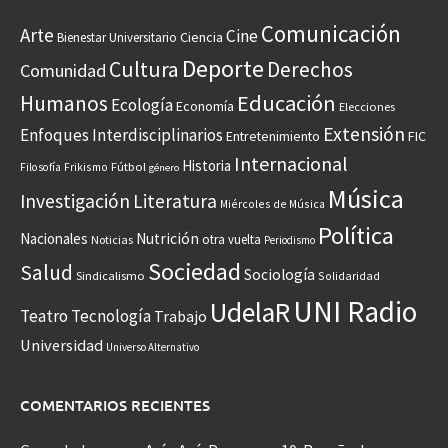
Comunicación
Arte
Cine
Ciencia
Bienestar Universitario
Deporte
Cultura
Derechos
Comunidad
Educación
Humanos
Ecología
Economía
Elecciones
Extensión
Enfoques Interdisciplinarios
Entretenimiento
FIC
Internacional
Historia
Frikismo
Fútbol
Filosofía
género
Música
Investigación
Literatura
Miércoles de Música
Política
Nacionales
Nutrición
otra vuelta
Noticias
Periodismo
Sociedad
Salud
Sociología
Sindicalismo
Solidaridad
UNI Radio
UdelaR
Teatro
Tecnología
Trabajo
Universidad
Universo Alternativo
COMENTARIOS RECIENTES