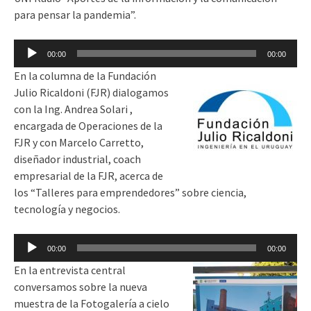
para pensar la pandemia”.
Reproductor
00:00
00:00
de
En la columna de la Fundación
audio
Julio Ricaldoni (FJR) dialogamos
con la Ing. Andrea Solari ,
encargada de Operaciones de la
FJR y con Marcelo Carretto,
diseñador industrial, coach
empresarial de la FJR, acerca de
los “Talleres para emprendedores” sobre ciencia,
tecnología y negocios.
Reproductor
00:00
00:00
de
En la entrevista central
audio
conversamos sobre la nueva
muestra de la Fotogalería a cielo