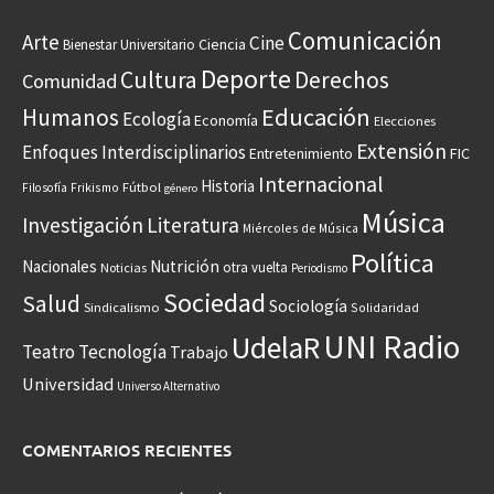
Comunicación
Arte
Cine
Ciencia
Bienestar Universitario
Deporte
Cultura
Derechos
Comunidad
Educación
Humanos
Ecología
Economía
Elecciones
Extensión
Enfoques Interdisciplinarios
Entretenimiento
FIC
Internacional
Historia
Frikismo
Fútbol
Filosofía
género
Música
Investigación
Literatura
Miércoles de Música
Política
Nacionales
Nutrición
otra vuelta
Noticias
Periodismo
Sociedad
Salud
Sociología
Sindicalismo
Solidaridad
UNI Radio
UdelaR
Teatro
Tecnología
Trabajo
Universidad
Universo Alternativo
COMENTARIOS RECIENTES