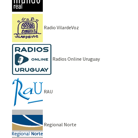
Radio VilardeVoz
Radios Online Uruguay
RAU
Regional Norte