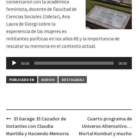
conversaron con la académica
feminista, docente de Facultad de
Ciencias Sociales (Udelar), Ana
Laura de Giorgi sobre la
experiencia de las mujeres ex
militantes políticas en los años 60 y la importancia de
rescatar su memoria en el contexto actual.
Reproductor
00:00
00:00
de
audio
PUBLICADO EN
AUDIOS
DESTACADA2
El Garage. El Cazador de
Cuarto programa de
Navegación
Instantes con Claudia
Universo Alternativo…
de
Mantilla y Haciendo Memoria
Mortal Kombat y mucho
entradas