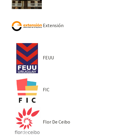
Extensión
FEUU
FIC
Flor De Ceibo