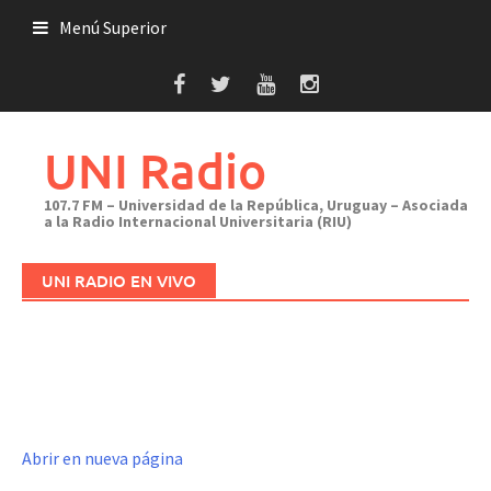
Saltar
Menú Superior
al
contenido
UNI Radio
107.7 FM – Universidad de la República, Uruguay – Asociada
a la Radio Internacional Universitaria (RIU)
UNI RADIO EN VIVO
Abrir en nueva página