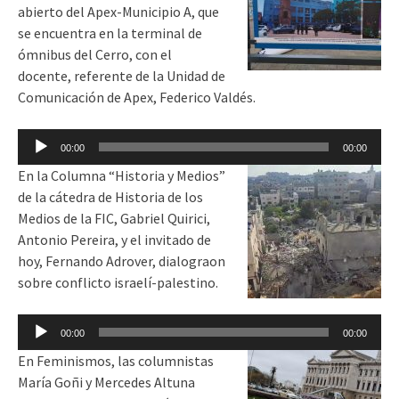
abierto del Apex-Municipio A, que
se encuentra en la terminal de
ómnibus del Cerro, con el
docente, referente de la Unidad de
Comunicación de Apex, Federico Valdés.
Reproductor
00:00
00:00
de
En la Columna “Historia y Medios”
audio
de la cátedra de Historia de los
Medios de la FIC, Gabriel Quirici,
Antonio Pereira, y el invitado de
hoy, Fernando Adrover, dialograon
sobre conflicto israelí-palestino.
Reproductor
00:00
00:00
de
En Feminismos, las columnistas
audio
María Goñi y Mercedes Altuna