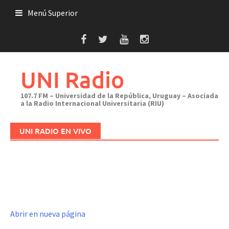
Saltar
Menú Superior
al
contenido
UNI Radio
107.7 FM – Universidad de la República, Uruguay – Asociada
a la Radio Internacional Universitaria (RIU)
UNI RADIO EN VIVO
Abrir en nueva página