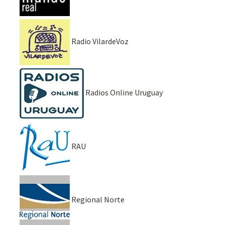
Radio VilardeVoz
Radios Online Uruguay
RAU
Regional Norte