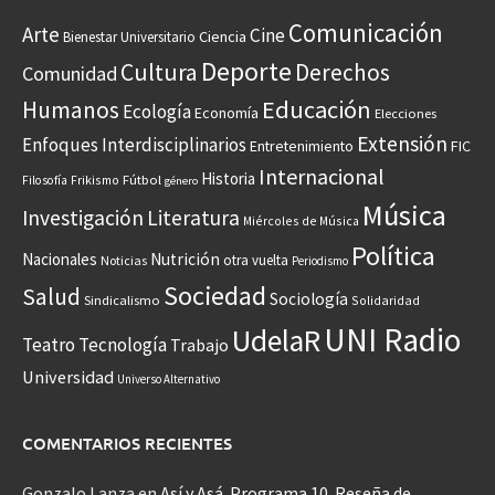
Comunicación
Arte
Cine
Ciencia
Bienestar Universitario
Deporte
Cultura
Derechos
Comunidad
Educación
Humanos
Ecología
Economía
Elecciones
Extensión
Enfoques Interdisciplinarios
Entretenimiento
FIC
Internacional
Historia
Frikismo
Fútbol
Filosofía
género
Música
Investigación
Literatura
Miércoles de Música
Política
Nacionales
Nutrición
otra vuelta
Noticias
Periodismo
Sociedad
Salud
Sociología
Sindicalismo
Solidaridad
UNI Radio
UdelaR
Teatro
Tecnología
Trabajo
Universidad
Universo Alternativo
COMENTARIOS RECIENTES
Gonzalo Lanza
en
Así y Asá. Programa 10. Reseña de