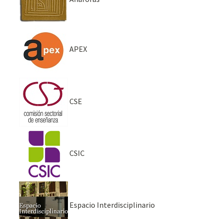
APEX
CSE
CSIC
Espacio Interdisciplinario