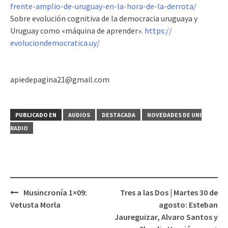
frente-amplio-de-uruguay-en-
la-hora-de-la-derrota/
Sobre evolución cognitiva de la democracia uruguaya y
Uruguay como «máquina de aprender».
https://
evoluciondemocratica.uy/
apiedepagina21@gmail.com
PUBLICADO EN
AUDIOS
DESTACADA
NOVEDADES DE UNI
RADIO
Musincronía 1×09:
Tres a las Dos | Martes 30 de
Navegación
Vetusta Morla
agosto: Esteban
de
Jaureguizar, Alvaro Santos y
entradas