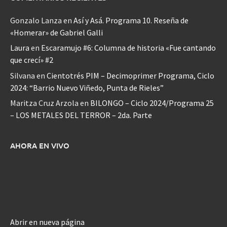
Gonzalo Lanza
en
Así y Asá. Programa 10. Reseña de
«Homerar» de Gabriel Galli
Laura
en
Escaramujo #6: Columna de historia «Fue cantando
que crecí» #2
Silvana
en
Cientotrés PIM – Decimoprimer Programa, Ciclo
2024: “Barrio Nuevo Viñedo, Punta de Rieles”
Maritza Cruz Arzola
en
BILONGO – Ciclo 2024/Programa 25
– LOS METALES DEL TERROR – 2da. Parte
AHORA EN VIVO
Abrir en nueva página