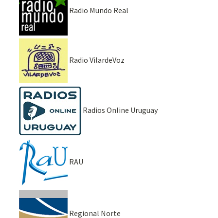
Radio Mundo Real
Radio VilardeVoz
Radios Online Uruguay
RAU
Regional Norte