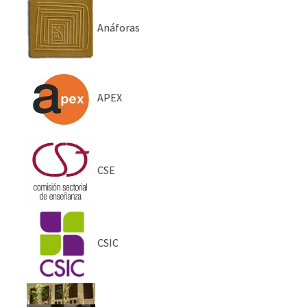
Anáforas
APEX
CSE
CSIC