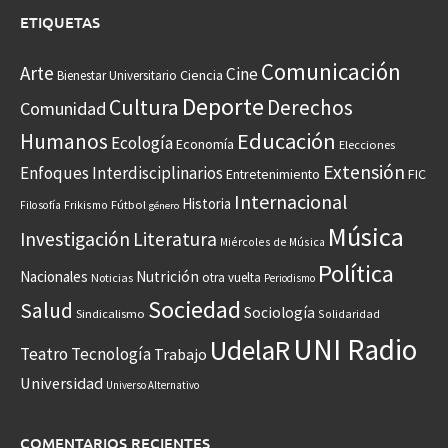
ETIQUETAS
Comunicación
Arte
Cine
Ciencia
Bienestar Universitario
Deporte
Cultura
Derechos
Comunidad
Educación
Humanos
Ecología
Economía
Elecciones
Extensión
Enfoques Interdisciplinarios
Entretenimiento
FIC
Internacional
Historia
Frikismo
Fútbol
Filosofía
género
Música
Investigación
Literatura
Miércoles de Música
Política
Nacionales
Nutrición
otra vuelta
Noticias
Periodismo
Sociedad
Salud
Sociología
Sindicalismo
Solidaridad
UNI Radio
UdelaR
Teatro
Tecnología
Trabajo
Universidad
Universo Alternativo
COMENTARIOS RECIENTES