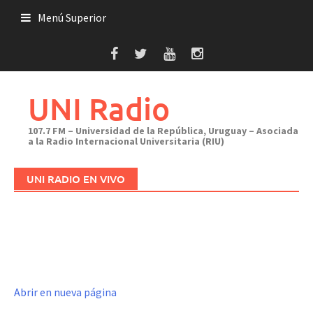
Saltar
Menú Superior
al
contenido
UNI Radio
107.7 FM – Universidad de la República, Uruguay – Asociada
a la Radio Internacional Universitaria (RIU)
UNI RADIO EN VIVO
Abrir en nueva página