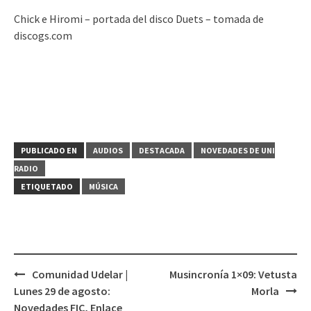
Chick e Hiromi – portada del disco Duets – tomada de
discogs.com
PUBLICADO EN
AUDIOS
DESTACADA
NOVEDADES DE UNI
RADIO
ETIQUETADO
MÚSICA
Comunidad Udelar |
Musincronía 1×09: Vetusta
Navegación
Lunes 29 de agosto:
Morla
de
Novedades FIC, Enlace