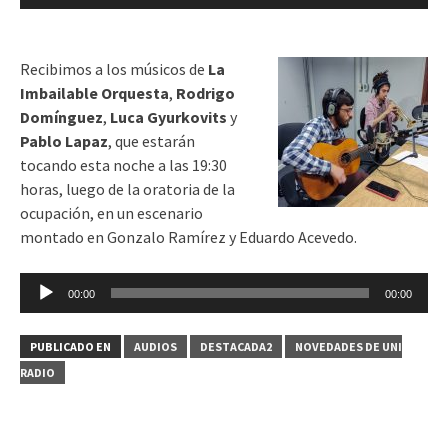
de
audio
Recibimos a los músicos de
La
Imbailable Orquesta
,
Rodrigo
Domínguez
,⁩⁩
Luca Gyurkovits
y⁩
Pablo Lapaz
, que estarán
tocando esta noche a las 19:30
horas, luego de la oratoria de la
ocupación, en un escenario
montado en Gonzalo Ramírez y Eduardo Acevedo.
Reproductor
00:00
00:00
de
audio
PUBLICADO EN
AUDIOS
DESTACADA2
NOVEDADES DE UNI
RADIO