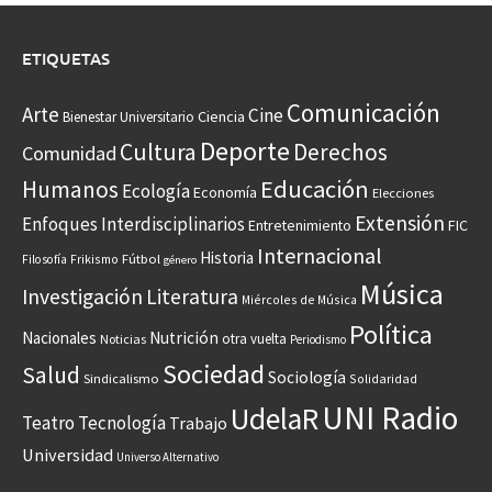
ETIQUETAS
Comunicación
Arte
Cine
Ciencia
Bienestar Universitario
Deporte
Cultura
Derechos
Comunidad
Educación
Humanos
Ecología
Economía
Elecciones
Extensión
Enfoques Interdisciplinarios
Entretenimiento
FIC
Internacional
Historia
Frikismo
Fútbol
Filosofía
género
Música
Investigación
Literatura
Miércoles de Música
Política
Nacionales
Nutrición
otra vuelta
Noticias
Periodismo
Sociedad
Salud
Sociología
Sindicalismo
Solidaridad
UNI Radio
UdelaR
Teatro
Tecnología
Trabajo
Universidad
Universo Alternativo