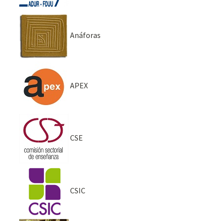
Anáforas
APEX
CSE
CSIC