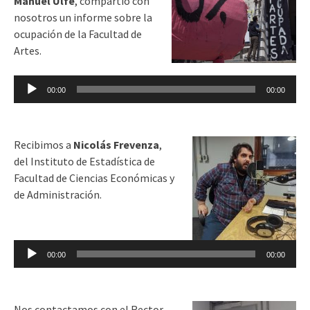
Manuel Ulfe
, compartió con
nosotros un informe sobre la
ocupación de la Facultad de
Artes.
Reproductor
00:00
00:00
de
audio
Recibimos a
Nicolás Frevenza
,
del Instituto de Estadística de
Facultad de Ciencias Económicas y
de Administración.
Reproductor
de
00:00
00:00
audio
Nos contactamos con el Rector