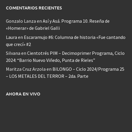
COMENTARIOS RECIENTES
Gonzalo Lanza
en
Así y Asá. Programa 10. Reseña de
«Homerar» de Gabriel Galli
Laura
en
Escaramujo #6: Columna de historia «Fue cantando
que crecí» #2
Silvana
en
Cientotrés PIM – Decimoprimer Programa, Ciclo
2024: “Barrio Nuevo Viñedo, Punta de Rieles”
Maritza Cruz Arzola
en
BILONGO – Ciclo 2024/Programa 25
– LOS METALES DEL TERROR – 2da. Parte
AHORA EN VIVO