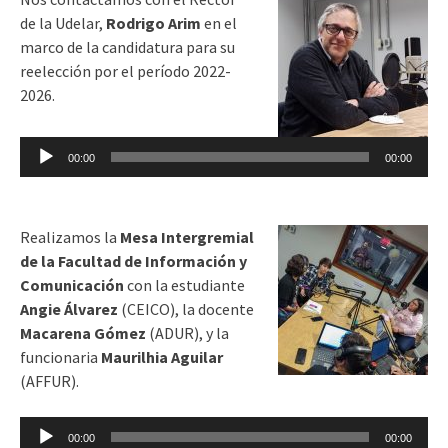
de la Udelar,
Rodrigo Arim
en el
marco de la candidatura para su
reelección por el período 2022-
2026.
Reproductor
00:00
00:00
de
audio
Realizamos la
Mesa Intergremial
de la Facultad de Información y
Comunicación
con la estudiante
Angie Álvarez
(CEICO), la docente
Macarena Gómez
(ADUR), y la
funcionaria
Maurilhia Aguilar
(AFFUR).
Reproductor
00:00
00:00