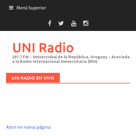
Saltar
Menú Superior
al
contenido
UNI Radio
107.7 FM – Universidad de la República, Uruguay – Asociada
a la Radio Internacional Universitaria (RIU)
UNI RADIO EN VIVO
Abrir en nueva página