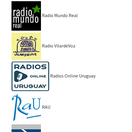
Radio Mundo Real
Radio VilardeVoz
Radios Online Uruguay
RAU