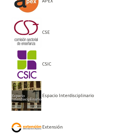
APEX
CSE
CSIC
Espacio Interdisciplinario
Extensión