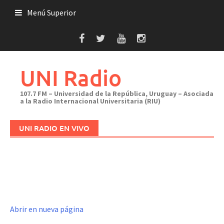
Saltar
Menú Superior
al
contenido
UNI Radio
107.7 FM – Universidad de la República, Uruguay – Asociada
a la Radio Internacional Universitaria (RIU)
UNI RADIO EN VIVO
Abrir en nueva página