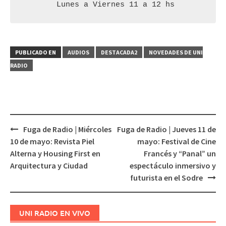
 Lunes a Viernes 11 a 12 hs
PUBLICADO EN
AUDIOS
DESTACADA2
NOVEDADES DE UNI
RADIO
Fuga de Radio | Miércoles
Fuga de Radio | Jueves 11 de
Navegación
10 de mayo: Revista Piel
mayo: Festival de Cine
de
Alterna y Housing First en
Francés y “Panal” un
entradas
Arquitectura y Ciudad
espectáculo inmersivo y
futurista en el Sodre
UNI RADIO EN VIVO