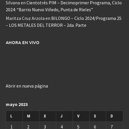
Silvana
en
Cientotrés PIM – Decimoprimer Programa, Ciclo
2024: “Barrio Nuevo Viñedo, Punta de Rieles”
Maritza Cruz Arzola
en
BILONGO – Ciclo 2024/Programa 25
– LOS METALES DEL TERROR – 2da. Parte
AHORA EN VIVO
Abrir en nueva página
mayo 2023
L
M
X
J
V
S
D
1
2
3
4
5
6
7