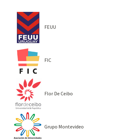
FEUU
FIC
Flor De Ceibo
Grupo Montevideo