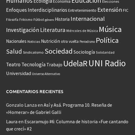
Educación
Humanos
Ecología
Economía
Elecciones
Extensión
Enfoques Interdisciplinarios
Entretenimiento
FIC
Internacional
Historia
Frikismo
Fútbol
Filosofía
género
Música
Investigación
Literatura
Miércoles de Música
Política
Nacionales
Nutrición
otra vuelta
Noticias
Periodismo
Sociedad
Salud
Sociología
Sindicalismo
Solidaridad
UNI Radio
UdelaR
Teatro
Tecnología
Trabajo
Universidad
Universo Alternativo
COMENTARIOS RECIENTES
Gonzalo Lanza
en
Así y Asá. Programa 10. Reseña de
«Homerar» de Gabriel Galli
Laura
en
Escaramujo #6: Columna de historia «Fue cantando
que crecí» #2