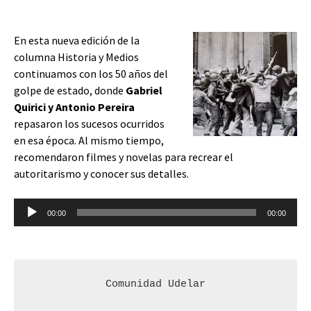
audio
En esta nueva edición de la
columna Historia y Medios
continuamos con los 50 años del
golpe de estado, donde
Gabriel
Quirici y Antonio Pereira
repasaron los sucesos ocurridos
en esa época. Al mismo tiempo,
recomendaron filmes y novelas para recrear el
autoritarismo y conocer sus detalles.
Reproductor
00:00
00:00
de
audio
Comunidad Udelar
