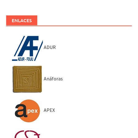
ENLACES
ADUR
Anáforas
APEX