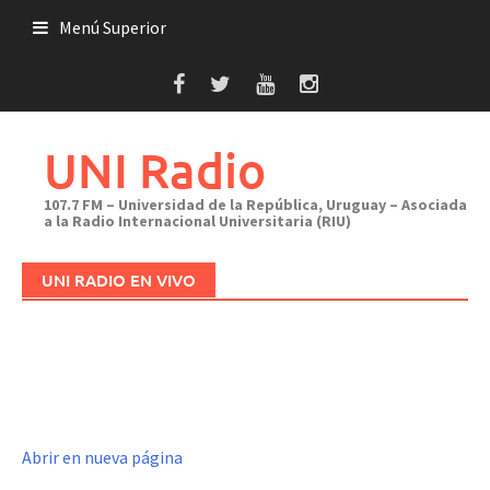
Saltar
Menú Superior
al
contenido
UNI Radio
107.7 FM – Universidad de la República, Uruguay – Asociada
a la Radio Internacional Universitaria (RIU)
UNI RADIO EN VIVO
Abrir en nueva página