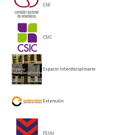
CSE
CSIC
Espacio Interdisciplinario
Extensión
FEUU