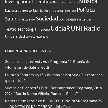
Música
Investigación
Literatura
Miércoles de Música
Política
Nacionales
Nutrición
otra vuelta
Noticias
Periodismo
Sociedad
Salud
Sociología
Sindicalismo
Solidaridad
UNI Radio
UdelaR
Teatro
Tecnología
Trabajo
Universidad
Universo Alternativo
COMENTARIOS RECIENTES
Gonzalo Lanza
en
Así y Asá. Programa 10. Reseña de
«Homerar» de Gabriel Galli
Laura
en
Escaramujo #6: Columna de historia «Fue cantando
que crecí» #2
Silvana
en
Cientotrés PIM – Decimoprimer Programa, Ciclo
2024: “Barrio Nuevo Viñedo, Punta de Rieles”
Maritza Cruz Arzola
en
BILONGO – Ciclo 2024/Programa 25
– LOS METALES DEL TERROR – 2da. Parte