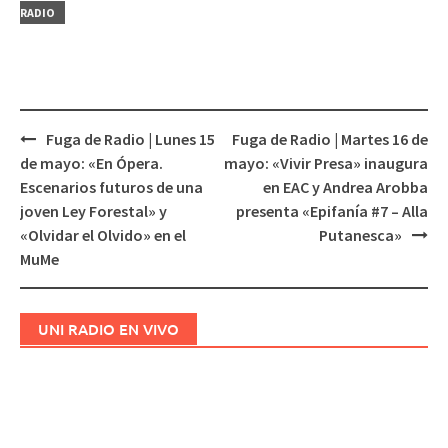
RADIO
Fuga de Radio | Lunes 15
Fuga de Radio | Martes 16 de
Navegación
de mayo: «En Ópera.
mayo: «Vivir Presa» inaugura
de
Escenarios futuros de una
en EAC y Andrea Arobba
entradas
joven Ley Forestal» y
presenta «Epifanía #7 – Alla
«Olvidar el Olvido» en el
Putanesca»
MuMe
UNI RADIO EN VIVO