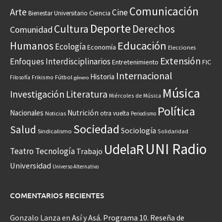
Comunicación
Arte
Cine
Ciencia
Bienestar Universitario
Deporte
Cultura
Derechos
Comunidad
Educación
Humanos
Ecología
Economía
Elecciones
Extensión
Enfoques Interdisciplinarios
Entretenimiento
FIC
Internacional
Historia
Frikismo
Fútbol
Filosofía
género
Música
Investigación
Literatura
Miércoles de Música
Política
Nacionales
Nutrición
otra vuelta
Noticias
Periodismo
Sociedad
Salud
Sociología
Sindicalismo
Solidaridad
UNI Radio
UdelaR
Teatro
Tecnología
Trabajo
Universidad
Universo Alternativo
COMENTARIOS RECIENTES
Gonzalo Lanza
en
Así y Asá. Programa 10. Reseña de