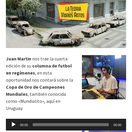
Juan Martin
nos trae la cuarta
edición de su
columna de futbol
en regímenes
, en esta
oportunidad nos contará sobre la
Copa de Oro de Campeones
Mundiales
, también conocida
como «Mundialito», aquí en
Uruguay.
Reproductor
00:00
00:00
de