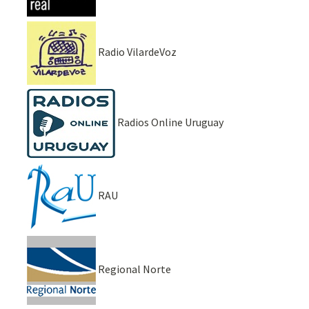
Radio VilardeVoz
Radios Online Uruguay
RAU
Regional Norte