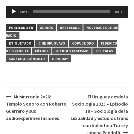
Reproductor
00:00
00:00
de
audio
PUBLICADO EN
AUDIOS
DESTACADA
NOVEDADES DE UNI
RADIO
ETIQUETADO
CINE URUGUAYO
COPA DE ORO
FEDERICO
BELTRAMELLI
FÚTBOL
FUTBOL Y FASCISMO
PELICULAS
SANTIAGO GÓNZALEZ
URUGUAY
Musincronía 2×26:
El Uruguay desde la
Navegación
Templo Sonoro con Roberto
Sociología 2023 – Episodio
de
Guerrero y sus
18 – Sociología de la
entradas
audioexperimentaciones
sexualidad y estudios trans
con Valentina Torre y
Jimena Pandolfi