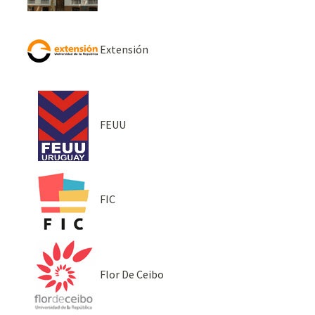
Extensión
FEUU
FIC
Flor De Ceibo