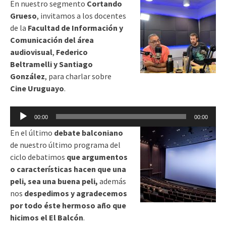
En nuestro segmento
Cortando
audio
Grueso
, invitamos a los docentes
de la
Facultad de Información y
Comunicación del área
audiovisual
,
Federico
Beltramelli y Santiago
González
, para charlar sobre
Cine Uruguayo
.
Reproductor
00:00
00:00
de
En el último
debate balconiano
audio
de nuestro último programa del
ciclo debatimos
que argumentos
o características hacen que una
peli, sea una buena peli,
además
nos
despedimos y agradecemos
por todo éste hermoso año que
hicimos el El Balcón
.