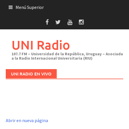
Saltar
Menú Superior
al
contenido
UNI Radio
107.7 FM – Universidad de la República, Uruguay – Asociada
a la Radio Internacional Universitaria (RIU)
UNI RADIO EN VIVO
Abrir en nueva página