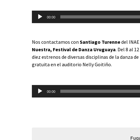
Reproductor
de
00:00
audio
Nos contactamos con
Santiago Turenne
del INAE
Nuestra, Festival de Danza Uruguaya
. Del 8 al 
diez estrenos de diversas disciplinas de la danza d
gratuita en el auditorio Nelly Goitiño.
Reproductor
de
00:00
audio
Fug