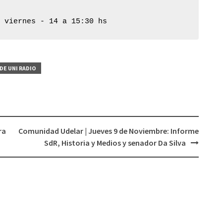
aumentar
o
y viernes - 14 a 15:30 hs
disminuir
el
volumen.
DE UNI RADIO
ra
Comunidad Udelar | Jueves 9 de Noviembre: Informe
SdR, Historia y Medios y senador Da Silva