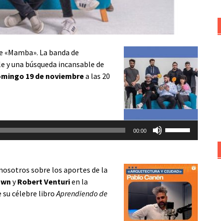
de «Mamba». La banda de
le y una búsqueda incansable de
mingo 19 de noviembre
a las 20
Utiliza
00:00
las
teclas
de
nosotros sobre los aportes de la
flecha
own
y
Robert Venturi
en la
arriba/abajo
e su célebre libro
Aprendiendo de
para
aumentar
o