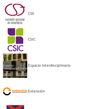
CSE
CSIC
Espacio Interdisciplinario
Extensión