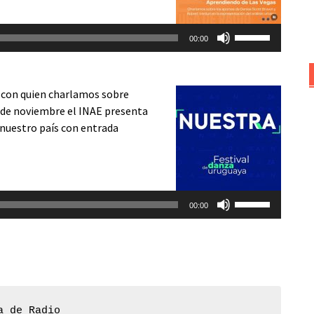
disminuir
Utiliza
el
00:00
las
volumen.
teclas
de
 con quien charlamos sobre
flecha
12 de noviembre el INAE presenta
arriba/abajo
e nuestro país con entrada
para
aumentar
o
disminuir
Utiliza
el
00:00
las
volumen.
teclas
de
flecha
arriba/abajo
para
a de Radio