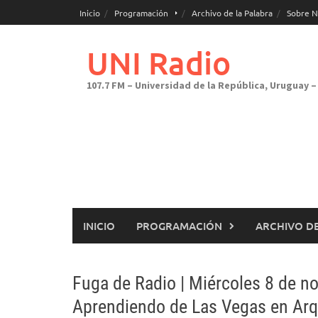
Saltar
Inicio
Programación
Archivo de la Palabra
Sobre N
al
contenido
UNI Radio
107.7 FM – Universidad de la República, Uruguay – 
INICIO
PROGRAMACIÓN
ARCHIVO DE
Fuga de Radio | Miércoles 8 de 
Aprendiendo de Las Vegas en Arqu