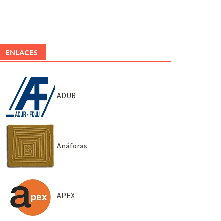
ENLACES
ADUR
Anáforas
APEX