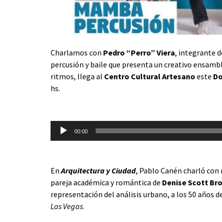
Charlamos con
Pedro “Perro” Viera
, integrante 
percusión y baile que presenta un creativo ensamb
ritmos, llega al
Centro Cultural Artesano
este
Do
hs.
Reproductor
de
00:00
audio
En
Arquitectura y Ciudad
, Pablo Canén charló con 
pareja académica y romántica de
Denise Scott Br
representación del análisis urbano, a los 50 años d
Las Vegas
.