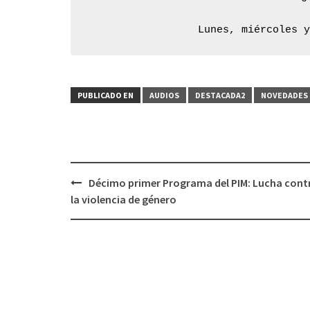
Lunes, miércoles 
PUBLICADO EN
AUDIOS
DESTACADA2
NOVEDADES 
Décimo primer Programa del PIM: Lucha cont
Navegación
la violencia de género
de
entradas