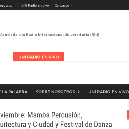
osotros
UNI Radio en vivo
Contacto
Asociada a la Radio Internacional Universitaria (RIU)
UNI RADIO EN VIVO
 LA PALABRA
SOBRE NOSOTROS
UNI RADIO EN VIVO
Abrir en nueva página
noviembre: Mamba Percusión,
itectura y Ciudad y Festival de Danza