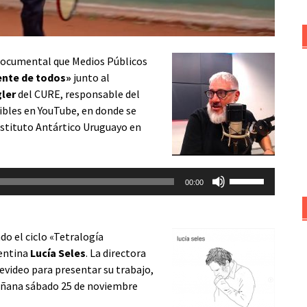
 documental que Medios Públicos
nente de todos»
junto al
gler
del CURE, responsable del
ibles en YouTube
, en donde se
Instituto Antártico Uruguayo en
Utiliza
00:00
las
teclas
de
 el ciclo «
Tetralogía
flecha
gentina
Lucía Seles
. La directora
arriba/abajo
video para presentar su trabajo,
para
ñana sábado 25 de noviembre
aumentar
o