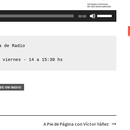
disminuir
Utiliza
el
00:00
las
volumen.
teclas
de
flecha
a de Radio
arriba/abajo
para
y viernes - 14 a 15:30 hs
aumentar
o
disminuir
el
DE UNI RADIO
volumen.
A Pie de Página con Víctor Yáñez