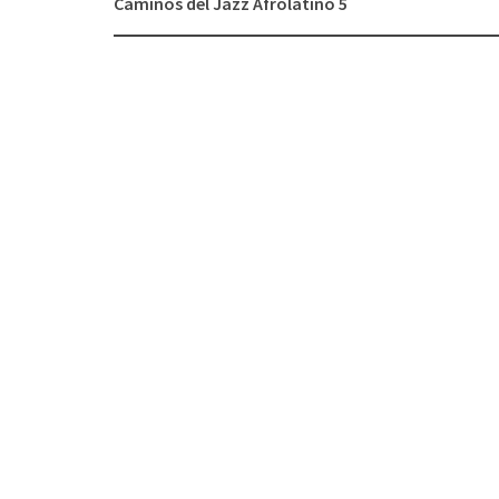
Caminos del Jazz Afrolatino 5
de
entradas