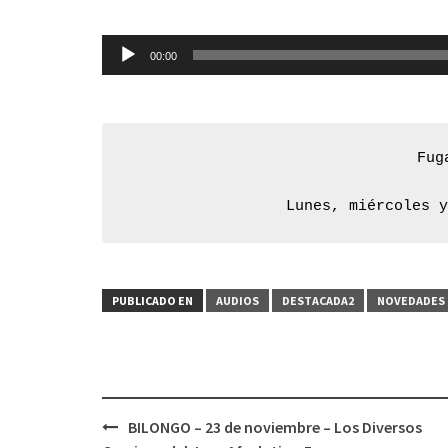
Reproductor
00:00
de
audio
Fug
Lunes, miércoles 
PUBLICADO EN
AUDIOS
DESTACADA2
NOVEDADES 
BILONGO – 23 de noviembre – Los Diversos
Navegación