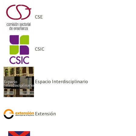
CSE
CSIC
Espacio Interdisciplinario
Extensión