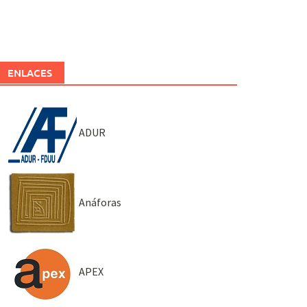
ENLACES
ADUR
Anáforas
APEX