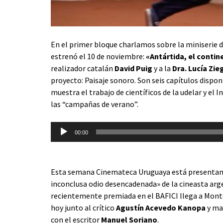
En el primer bloque charlamos sobre la miniserie
estrenó el 10 de noviembre:
«Antártida, el conti
realizador catalán
David Puig
y a la
Dra. Lucía Zie
proyecto: Paisaje sonoro. Son seis capítulos
dispon
muestra el trabajo de científicos de la udelar y el 
las “campañas de verano”.
Reproductor
00:00
de
audio
Esta semana Cinemateca Uruguaya está presentando
inconclusa odio desencadenada
» de la cineasta ar
recientemente premiada en el BAFICI llega a Monte
hoy junto al crítico
Agustín Acevedo Kanopa
y ma
con el escritor
Manuel Soriano
.