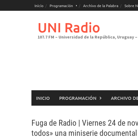
Saltar
Inicio
Programación
Archivo de la Palabra
Sobre N
al
contenido
UNI Radio
107.7 FM – Universidad de la República, Uruguay – 
INICIO
PROGRAMACIÓN
ARCHIVO DE
Fuga de Radio | Viernes 24 de nov
todos» una miniserie documental 