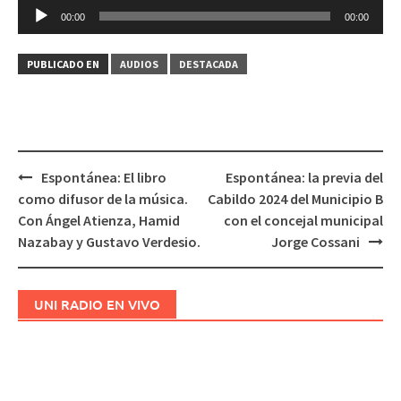
Reproductor
00:00
00:00
de
audio
PUBLICADO EN
AUDIOS
DESTACADA
Espontánea: El libro
Espontánea: la previa del
Navegación
como difusor de la música.
Cabildo 2024 del Municipio B
de
Con Ángel Atienza, Hamid
con el concejal municipal
entradas
Nazabay y Gustavo Verdesio.
Jorge Cossani
UNI RADIO EN VIVO