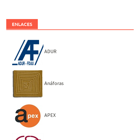
ENLACES
ADUR
Anáforas
APEX