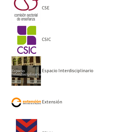
CSE
CSIC
Espacio Interdisciplinario
Extensión