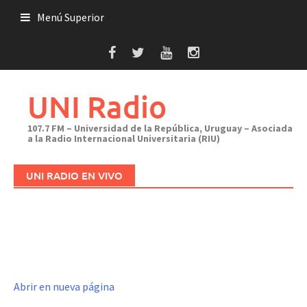
Saltar
Menú Superior
al
contenido
UNI Radio
107.7 FM – Universidad de la República, Uruguay – Asociada
a la Radio Internacional Universitaria (RIU)
UNI RADIO EN VIVO
Abrir en nueva página