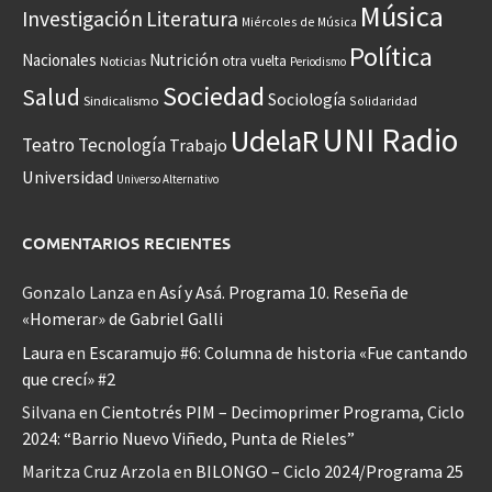
Música
Investigación
Literatura
Miércoles de Música
Política
Nacionales
Nutrición
otra vuelta
Noticias
Periodismo
Sociedad
Salud
Sociología
Sindicalismo
Solidaridad
UNI Radio
UdelaR
Teatro
Tecnología
Trabajo
Universidad
Universo Alternativo
COMENTARIOS RECIENTES
Gonzalo Lanza
en
Así y Asá. Programa 10. Reseña de
«Homerar» de Gabriel Galli
Laura
en
Escaramujo #6: Columna de historia «Fue cantando
que crecí» #2
Silvana
en
Cientotrés PIM – Decimoprimer Programa, Ciclo
2024: “Barrio Nuevo Viñedo, Punta de Rieles”
Maritza Cruz Arzola
en
BILONGO – Ciclo 2024/Programa 25