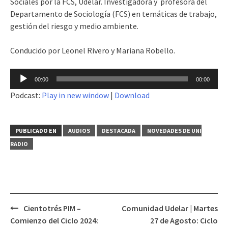
Sociales por la FCS, Udelar. Investigadora y profesora del
Departamento de Sociología (FCS) en temáticas de trabajo,
gestión del riesgo y medio ambiente.
Conducido por Leonel Rivero y Mariana Robello.
Reproductor
00:00
00:00
de
Podcast:
Play in new window
|
Download
audio
PUBLICADO EN
AUDIOS
DESTACADA
NOVEDADES DE UNI
RADIO
Cientotrés PIM –
Comunidad Udelar | Martes
Navegación
Comienzo del Ciclo 2024:
27 de Agosto: Ciclo