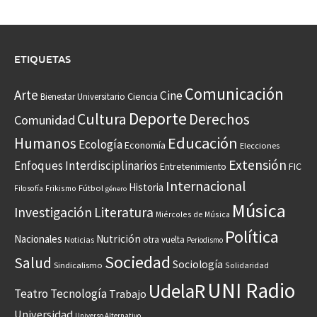
ETIQUETAS
Comunicación
Arte
Cine
Ciencia
Bienestar Universitario
Deporte
Cultura
Derechos
Comunidad
Educación
Humanos
Ecología
Economía
Elecciones
Extensión
Enfoques Interdisciplinarios
Entretenimiento
FIC
Internacional
Historia
Frikismo
Fútbol
Filosofía
género
Música
Investigación
Literatura
Miércoles de Música
Política
Nacionales
Nutrición
otra vuelta
Noticias
Periodismo
Sociedad
Salud
Sociología
Sindicalismo
Solidaridad
UNI Radio
UdelaR
Teatro
Tecnología
Trabajo
Universidad
Universo Alternativo