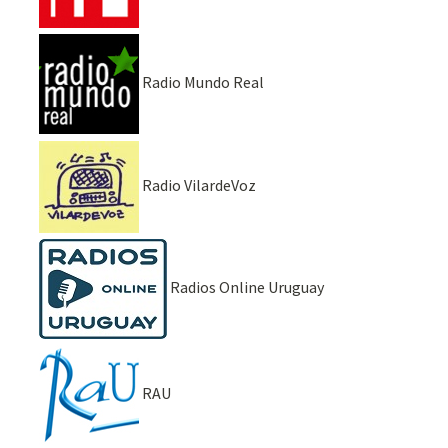
Radio Mundo Real
Radio VilardeVoz
Radios Online Uruguay
RAU