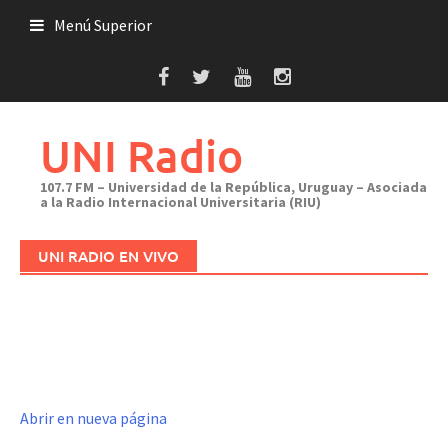
Saltar
Menú Superior
al
contenido
UNI Radio
107.7 FM – Universidad de la República, Uruguay – Asociada
a la Radio Internacional Universitaria (RIU)
UNI RADIO EN VIVO
Abrir en nueva página