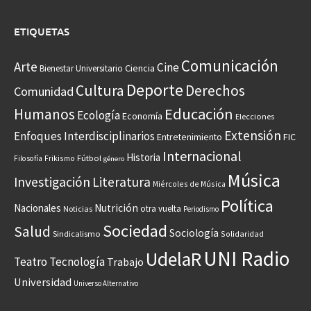
ETIQUETAS
Comunicación
Arte
Cine
Ciencia
Bienestar Universitario
Deporte
Cultura
Derechos
Comunidad
Educación
Humanos
Ecología
Economía
Elecciones
Extensión
Enfoques Interdisciplinarios
Entretenimiento
FIC
Internacional
Historia
Frikismo
Fútbol
Filosofía
género
Música
Investigación
Literatura
Miércoles de Música
Política
Nacionales
Nutrición
otra vuelta
Noticias
Periodismo
Sociedad
Salud
Sociología
Sindicalismo
Solidaridad
UNI Radio
UdelaR
Teatro
Tecnología
Trabajo
Universidad
Universo Alternativo