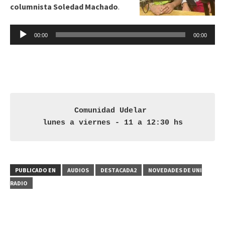
columnista Soledad Machado
.
Reproductor
00:00
00:00
de
audio
Comunidad Udelar 

lunes a viernes - 11 a 12:30 hs
PUBLICADO EN
AUDIOS
DESTACADA2
NOVEDADES DE UNI
RADIO