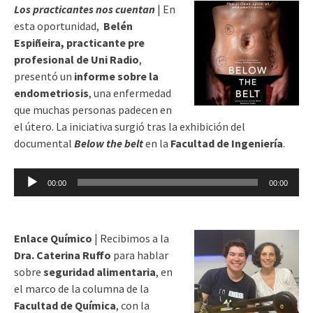
Los practicantes nos cuentan
| En
esta oportunidad,
Belén
Espiñeira, practicante pre
profesional de Uni Radio
,
presentó un
informe sobre la
endometriosis
, una enfermedad
que muchas personas padecen en
el útero. La iniciativa surgió tras la exhibición del
documental
Below the belt
en la
Facultad de Ingeniería
.
Reproductor
00:00
00:00
de
audio
Enlace Químico
| Recibimos a la
Dra. Caterina Ruffo
para hablar
sobre
seguridad alimentaria
, en
el marco de la columna de la
Facultad de Química
, con la