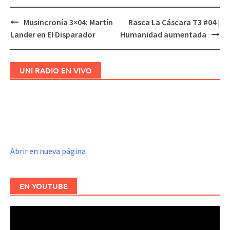
Musincronía 3×04: Martín
Rasca La Cáscara T3 #04 |
Navegación
Lander en El Disparador
Humanidad aumentada
de
entradas
UNI RADIO EN VIVO
Abrir en nueva página
EN YOUTUBE