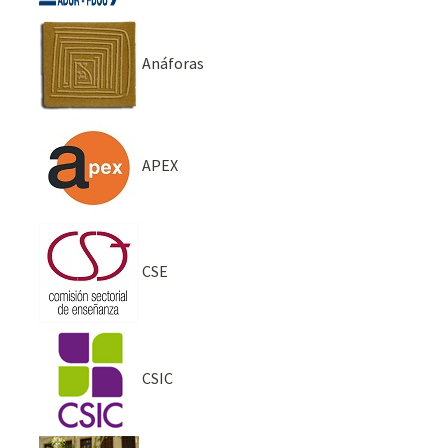
Anáforas
APEX
CSE
CSIC