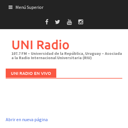
Saltar
Menú Superior
al
contenido
UNI Radio
107.7 FM – Universidad de la República, Uruguay – Asociada
a la Radio Internacional Universitaria (RIU)
UNI RADIO EN VIVO
Abrir en nueva página