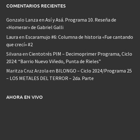
COMENTARIOS RECIENTES
Gonzalo Lanza
en
Así y Asá. Programa 10. Reseña de
«Homerar» de Gabriel Galli
Laura
en
Escaramujo #6: Columna de historia «Fue cantando
que crecí» #2
Silvana
en
Cientotrés PIM – Decimoprimer Programa, Ciclo
2024: “Barrio Nuevo Viñedo, Punta de Rieles”
Maritza Cruz Arzola
en
BILONGO – Ciclo 2024/Programa 25
– LOS METALES DEL TERROR – 2da. Parte
AHORA EN VIVO