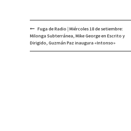
Fuga de Radio | Miércoles 18 de setiembre:
Navegación
Milonga Subterránea, Mike George en Escrito y
de
Dirigido, Guzmán Paz inaugura «Intonso»
entradas