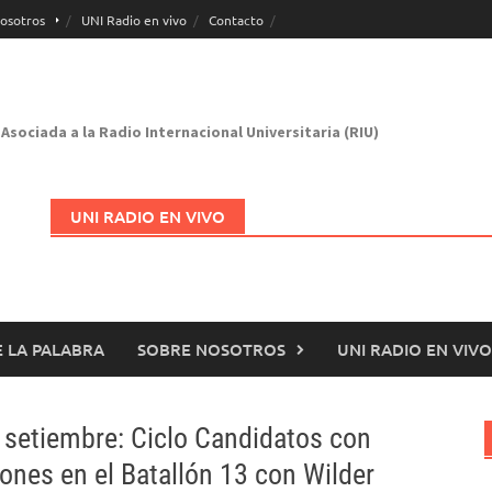
osotros
UNI Radio en vivo
Contacto
Asociada a la Radio Internacional Universitaria (RIU)
UNI RADIO EN VIVO
 LA PALABRA
SOBRE NOSOTROS
UNI RADIO EN VIVO
Abrir en nueva página
 setiembre: Ciclo Candidatos con
ones en el Batallón 13 con Wilder