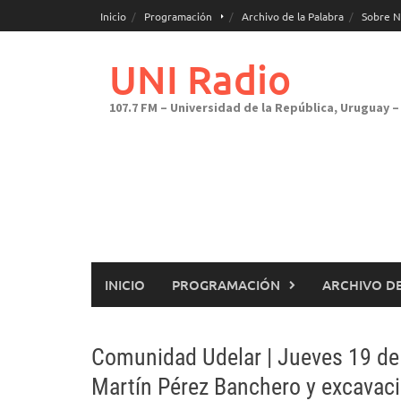
Saltar
Inicio
Programación
Archivo de la Palabra
Sobre N
al
contenido
UNI Radio
107.7 FM – Universidad de la República, Uruguay – 
INICIO
PROGRAMACIÓN
ARCHIVO DE
Comunidad Udelar | Jueves 19 de
Martín Pérez Banchero y excavaci