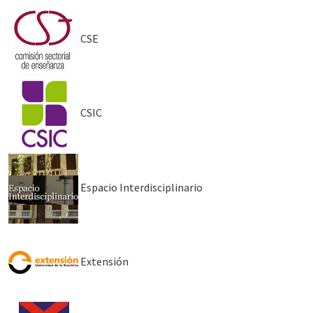
CSE
CSIC
Espacio Interdisciplinario
Extensión