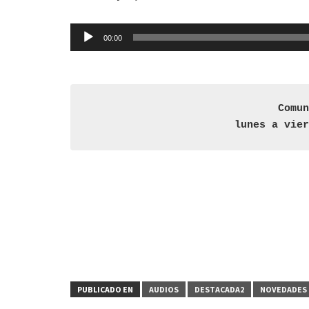
Reproductor
00:00
de
audio
Comun
 lunes a vie
PUBLICADO EN
AUDIOS
DESTACADA2
NOVEDADES 