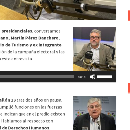
s presidenciales
, conversamos
cano, Martín Pérez Banchero
,
rio de Turismo y ex integrante
sión de la campaña electoral y las
 esta entrevista.
Utiliza
00:00
las
teclas
de
allón 13
tras dos años en pausa.
flecha
cumplió funciones en las fuerzas
arriba/abajo
e indican que en el predio existen
para
a. Hablamos al respecto con
aumentar
onal de Derechos Humanos
.
o