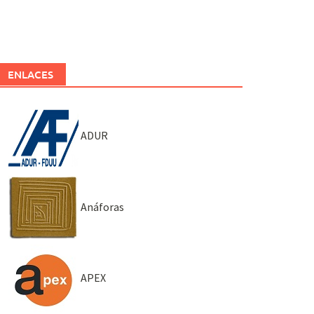
ENLACES
ADUR
Anáforas
APEX