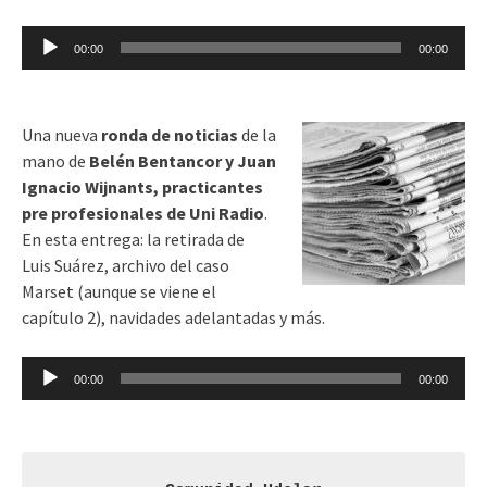
Reproductor
00:00
00:00
de
audio
Una nueva
ronda de noticias
de la
mano de
Belén Bentancor y Juan
Ignacio Wijnants, practicantes
pre profesionales de Uni Radio
.
En esta entrega: la retirada de
Luis Suárez, archivo del caso
Marset (aunque se viene el
capítulo 2), navidades adelantadas y más.
Reproductor
00:00
00:00
de
audio