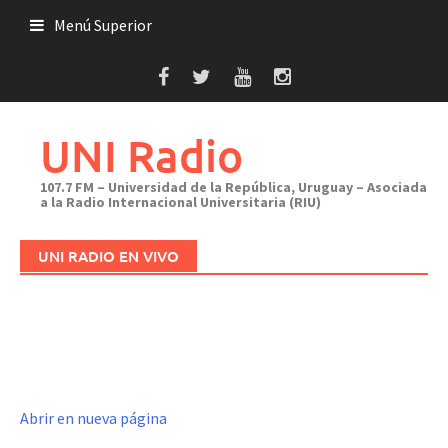
Saltar
Menú Superior
al
contenido
UNI Radio
107.7 FM – Universidad de la República, Uruguay – Asociada
a la Radio Internacional Universitaria (RIU)
UNI RADIO EN VIVO
Abrir en nueva página