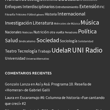
Extensión
Enfoques Interdisciplinarios
Entretenimiento
FIC
Internacional
Historia
Frikismo
Fútbol
Filosofía
género
Música
Investigación
Literatura
Miércoles de Música
Política
Nacionales
Nutrición
otra vuelta
Noticias
Periodismo
Sociedad
Salud
Sociología
Sindicalismo
Solidaridad
UNI Radio
UdelaR
Teatro
Tecnología
Trabajo
Universidad
Universo Alternativo
COMENTARIOS RECIENTES
Gonzalo Lanza
en
Así y Asá. Programa 10. Reseña de
«Homerar» de Gabriel Galli
Laura
en
Escaramujo #6: Columna de historia «Fue cantando
que crecí» #2