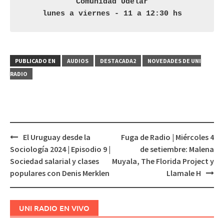
Comunidad Udelar

lunes a viernes - 11 a 12:30 hs
PUBLICADO EN
AUDIOS
DESTACADA2
NOVEDADES DE UNI
RADIO
El Uruguay desde la
Fuga de Radio | Miércoles 4
Navegación
Sociología 2024 | Episodio 9 |
de setiembre: Malena
de
Sociedad salarial y clases
Muyala, The Florida Project y
entradas
populares con Denis Merklen
Llamale H
UNI RADIO EN VIVO