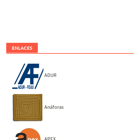
ENLACES
ADUR
Anáforas
APEX