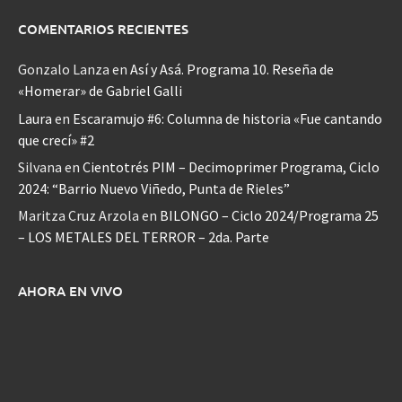
COMENTARIOS RECIENTES
Gonzalo Lanza
en
Así y Asá. Programa 10. Reseña de
«Homerar» de Gabriel Galli
Laura
en
Escaramujo #6: Columna de historia «Fue cantando
que crecí» #2
Silvana
en
Cientotrés PIM – Decimoprimer Programa, Ciclo
2024: “Barrio Nuevo Viñedo, Punta de Rieles”
Maritza Cruz Arzola
en
BILONGO – Ciclo 2024/Programa 25
– LOS METALES DEL TERROR – 2da. Parte
AHORA EN VIVO