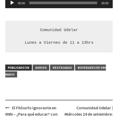
Reproductor
00:00
00:00
de
audio
Comunidad Udelar

Lunes a Viernes de 11 a 13hrs
PUBLICADO EN
AUDIOS
DESTACADA2
NOVEDADES DE UNI
RADIO
El Filósofo Ignorante en
Comunidad Udelar |
Navegación
IINN – ¿Para qué educar? con
Miércoles 24 de setiembre: