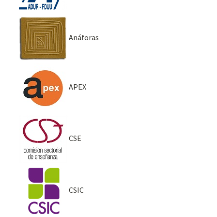
Anáforas
APEX
CSE
CSIC