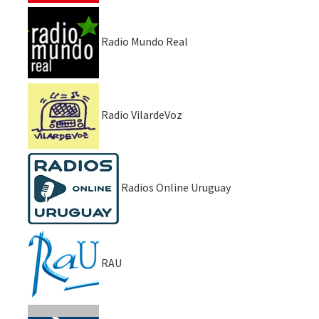
Radio Mundo Real
Radio VilardeVoz
Radios Online Uruguay
RAU