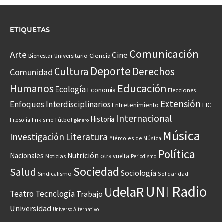
ETIQUETAS
Comunicación
Arte
Cine
Ciencia
Bienestar Universitario
Deporte
Cultura
Derechos
Comunidad
Educación
Humanos
Ecología
Economía
Elecciones
Extensión
Enfoques Interdisciplinarios
Entretenimiento
FIC
Internacional
Historia
Frikismo
Fútbol
Filosofía
género
Música
Investigación
Literatura
Miércoles de Música
Política
Nacionales
Nutrición
otra vuelta
Noticias
Periodismo
Sociedad
Salud
Sociología
Sindicalismo
Solidaridad
UNI Radio
UdelaR
Teatro
Tecnología
Trabajo
Universidad
Universo Alternativo