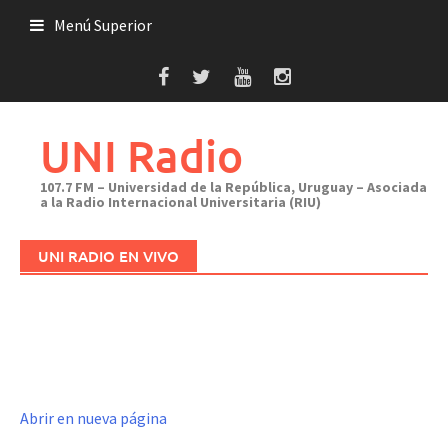
Saltar
Menú Superior
al
contenido
UNI Radio
107.7 FM – Universidad de la República, Uruguay – Asociada
a la Radio Internacional Universitaria (RIU)
UNI RADIO EN VIVO
Abrir en nueva página