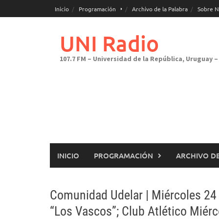
Saltar
Inicio
Programación
Archivo de la Palabra
Sobre N
al
contenido
UNI Radio
107.7 FM – Universidad de la República, Uruguay – 
INICIO
PROGRAMACIÓN
ARCHIVO DE
Comunidad Udelar | Miércoles 24 
“Los Vascos”; Club Atlético Miérc