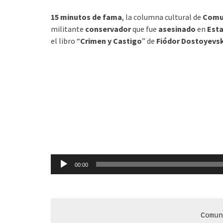
15 minutos de fama
, la columna cultural de
Comu
militante
conservador
que fue
asesinado
en
Est
el libro “
Crimen y Castigo
” de
Fiódor Dostoyevsk
Reproductor
00:00
de
audio
Comun