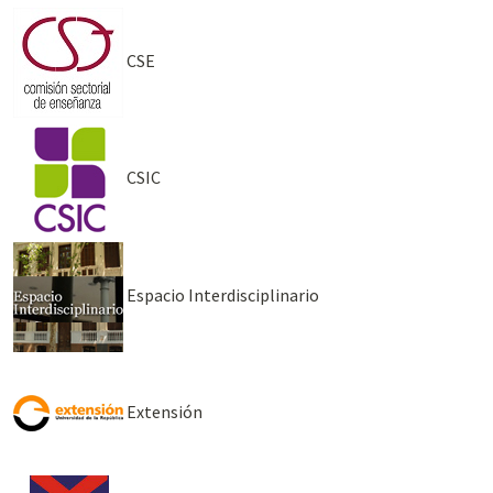
CSE
CSIC
Espacio Interdisciplinario
Extensión