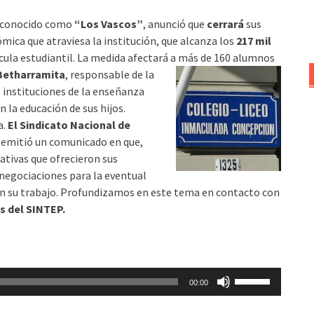
arriba/abajo
 conocido como
“Los Vascos”
, anunció que
cerrará
sus
para
ómica que atraviesa la institución, que alcanza los
217 mil
aumentar
ícula estudiantil. La medida afectará a más de 160 alumnos
o
Betharramita
, responsable de la
disminuir
s instituciones de la enseñanza
el
n la educación de sus hijos.
volumen.
a.
El Sindicato Nacional de
emitió un comunicado en que,
ativas que ofrecieron sus
r negociaciones para la eventual
ron su trabajo. Profundizamos en este tema en contacto con
s del SINTEP.
Utiliza
00:00
las
teclas