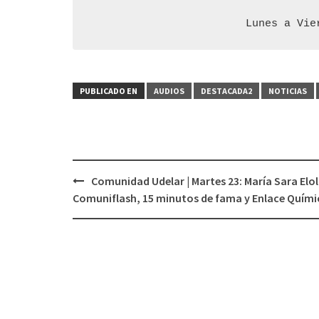
Lunes a Vie
PUBLICADO EN
AUDIOS
DESTACADA2
NOTICIAS
Comunidad Udelar | Martes 23: María Sara Elol
Navegación
Comuniflash, 15 minutos de fama y Enlace Quími
de
entradas