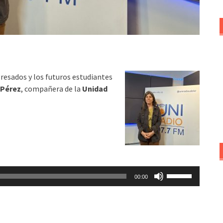
resados y los futuros estudiantes
 Pérez
, compañera de la
Unidad
Utiliza
00:00
las
teclas
de
flecha