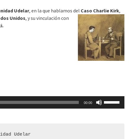
arriba/abajo
nidad Udelar
, en la que hablamos del
Caso Charlie K
irk
,
para
ados Unidos
, y su vinculación con
aumentar
i.
o
disminuir
el
volumen.
Utiliza
00:00
las
teclas
de
flecha
idad Udelar

arriba/abajo