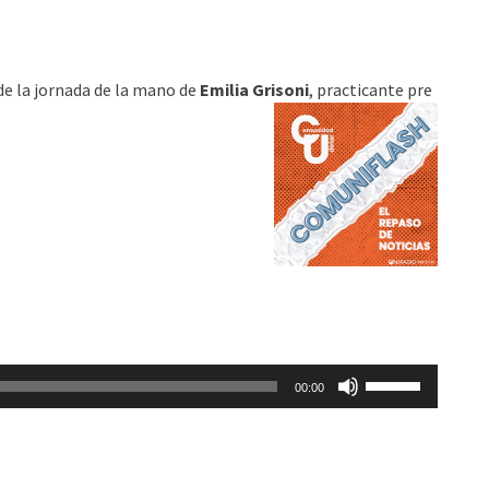
de
flecha
arriba/abajo
 de la jornada de la mano de
Emilia Grisoni
, practicante pre
para
aumentar
o
disminuir
el
volumen.
Utiliza
00:00
las
teclas
de
flecha