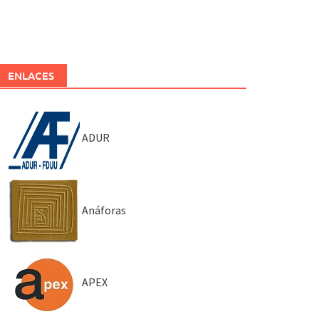
ENLACES
ADUR
Anáforas
APEX