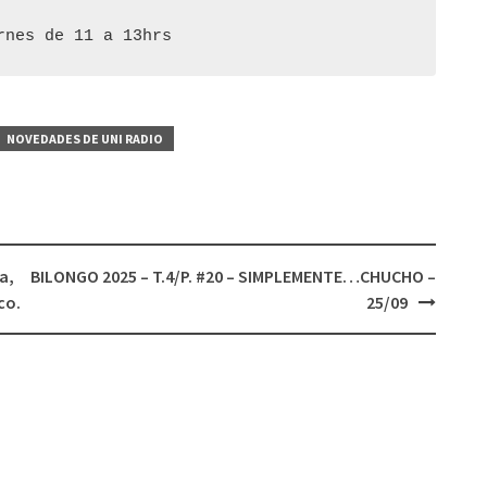
para
rnes de 11 a 13hrs
aumentar
o
disminuir
el
NOVEDADES DE UNI RADIO
volumen.
a,
BILONGO 2025 – T.4/P. #20 – SIMPLEMENTE…CHUCHO –
co.
25/09