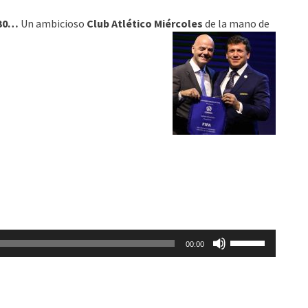
arriba/abajo
030…
Un ambicioso
Club Atlético Miércoles
de la mano de
para
aumentar
o
disminuir
el
volumen.
Utiliza
00:00
las
teclas
de
flecha