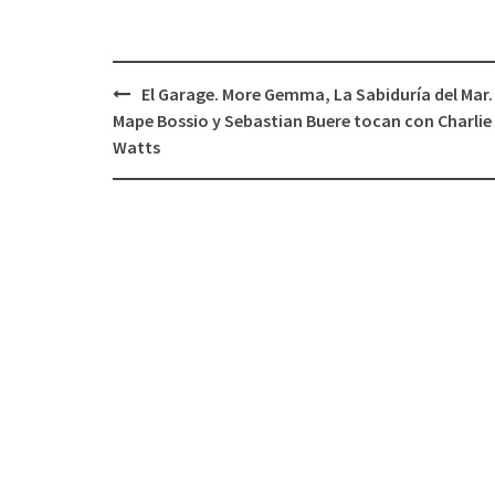
El Garage. More Gemma, La Sabiduría del Mar.
Navegación
Mape Bossio y Sebastian Buere tocan con Charlie
de
Watts
entradas