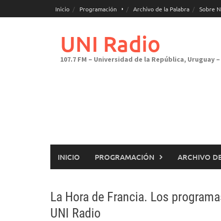
Saltar
Inicio
Programación
Archivo de la Palabra
Sobre N
al
contenido
UNI Radio
107.7 FM – Universidad de la República, Uruguay – 
INICIO
PROGRAMACIÓN
ARCHIVO DE
La Hora de Francia. Los programa
UNI Radio