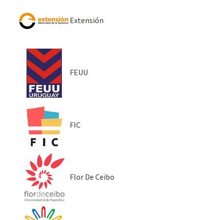
Extensión
FEUU
FIC
Flor De Ceibo