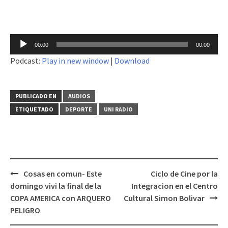
Reproductor
00:00
00:00
de
Podcast:
Play in new window
|
Download
audio
PUBLICADO EN
AUDIOS
ETIQUETADO
DEPORTE
UNI RADIO
Cosas en comun- Este
Ciclo de Cine por la
Navegación
domingo vivi la final de la
Integracion en el Centro
de
COPA AMERICA con ARQUERO
Cultural Simon Bolivar
entradas
PELIGRO