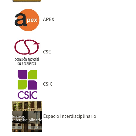
APEX
CSE
CSIC
Espacio Interdisciplinario