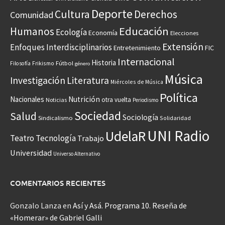
Deporte
Cultura
Derechos
Comunidad
Educación
Humanos
Ecología
Economía
Elecciones
Extensión
Enfoques Interdisciplinarios
Entretenimiento
FIC
Internacional
Historia
Frikismo
Fútbol
Filosofía
género
Música
Investigación
Literatura
Miércoles de Música
Política
Nacionales
Nutrición
otra vuelta
Noticias
Periodismo
Sociedad
Salud
Sociología
Sindicalismo
Solidaridad
UNI Radio
UdelaR
Teatro
Tecnología
Trabajo
Universidad
Universo Alternativo
COMENTARIOS RECIENTES
Gonzalo Lanza
en
Así y Asá. Programa 10. Reseña de
«Homerar» de Gabriel Galli