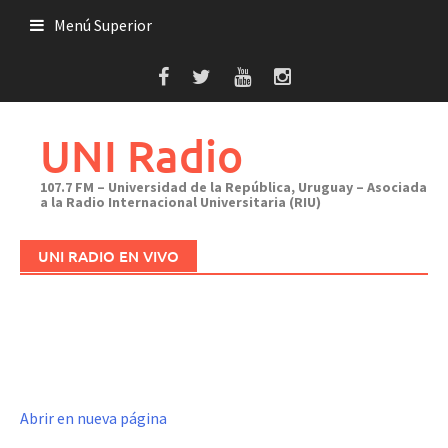
Saltar
Menú Superior
al
contenido
UNI Radio
107.7 FM – Universidad de la República, Uruguay – Asociada
a la Radio Internacional Universitaria (RIU)
UNI RADIO EN VIVO
Abrir en nueva página