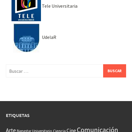
Tele Universitaria
UdelaR
Buscar:
ETIQUETAS
Comunicación
Arte
Cine
Ciencia
Bienestar Universitario