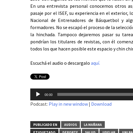
En una entrevista personal conocemos otros as
pasaje por el ISEF, su experiencia en el exterior, l
Nacional de Entrenadores de Básquetbol y alg
formadores. No se escapó el proceso de la selección
la hinchada. Tampoco dejaremos pasar su tare
pondrían los titulares de revistas, con él come
todos los que hacen posible este espacio y chin chin
Escuchá el audio o descargalo
aquí.
Reproductor
00:00
de
Podcast:
Play in new window
|
Download
audio
PUBLICADO EN
AUDIOS
LA MAÑANA
ETIQUETADO
DEPORTE
SALUD
UDELAR
UNI R