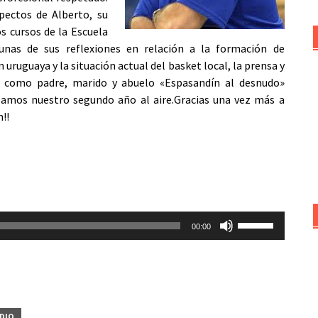
pectos de Alberto, su
os cursos de la Escuela
unas de sus reflexiones en relación a la formación de
 uruguaya y la situación actual del basket local, la prensa y
a como padre, marido y abuelo «Espasandín al desnudo»
nzamos nuestro segundo año al aire.Gracias una vez más a
!!
Utiliza
00:00
las
teclas
de
flecha
arriba/abajo
ADIO