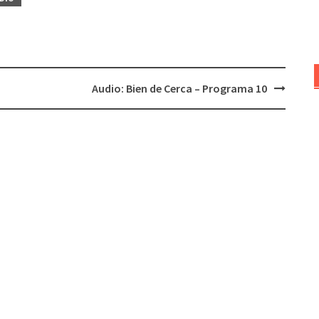
para
aumentar
o
disminuir
el
Audio: Bien de Cerca – Programa 10
volumen.