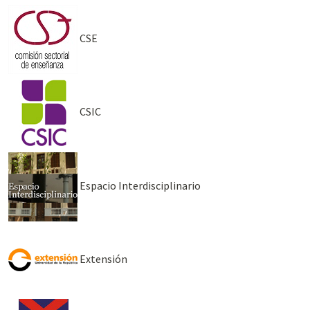
CSE
CSIC
Espacio Interdisciplinario
Extensión