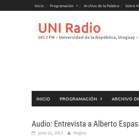
Saltar
Inicio
Programación
Archivo de la Palabra
Sobre N
al
contenido
UNI Radio
107.7 FM – Universidad de la República, Uruguay – 
INICIO
PROGRAMACIÓN
ARCHIVO DE
Audio: Entrevista a Alberto Espa
junio 21, 2013
Regina