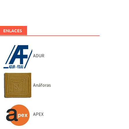
ENLACES
ADUR
Anáforas
APEX