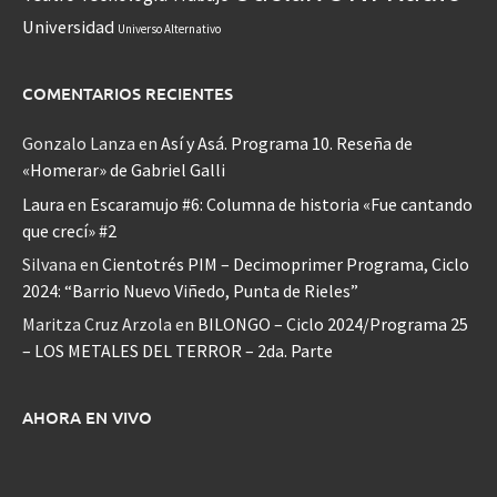
Universidad
Universo Alternativo
COMENTARIOS RECIENTES
Gonzalo Lanza
en
Así y Asá. Programa 10. Reseña de
«Homerar» de Gabriel Galli
Laura
en
Escaramujo #6: Columna de historia «Fue cantando
que crecí» #2
Silvana
en
Cientotrés PIM – Decimoprimer Programa, Ciclo
2024: “Barrio Nuevo Viñedo, Punta de Rieles”
Maritza Cruz Arzola
en
BILONGO – Ciclo 2024/Programa 25
– LOS METALES DEL TERROR – 2da. Parte
AHORA EN VIVO