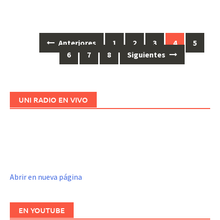
Anteriores
1
2
3
4
5
Ir
6
7
8
Siguientes
a
las
entradas
UNI RADIO EN VIVO
Abrir en nueva página
EN YOUTUBE