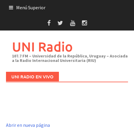
Saltar
Menú Superior
al
contenido
UNI Radio
107.7 FM – Universidad de la República, Uruguay – Asociada
a la Radio Internacional Universitaria (RIU)
UNI RADIO EN VIVO
Abrir en nueva página