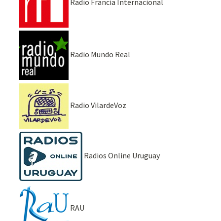
Radio Francia Internacional
Radio Mundo Real
Radio VilardeVoz
Radios Online Uruguay
RAU