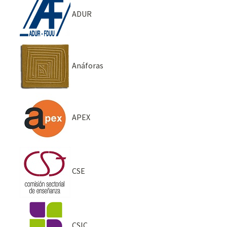
ADUR
Anáforas
APEX
CSE
CSIC