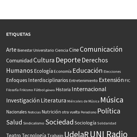
ETIQUETAS
Comunicación
Arte
Cine
Ciencia
Bienestar Universitario
Deporte
Cultura
Derechos
Comunidad
Educación
Humanos
Ecología
Economía
Elecciones
Extensión
Enfoques Interdisciplinarios
Entretenimiento
FIC
Internacional
Historia
Frikismo
Fútbol
Filosofía
género
Música
Investigación
Literatura
Miércoles de Música
Política
Nacionales
Nutrición
otra vuelta
Noticias
Periodismo
Sociedad
Salud
Sociología
Sindicalismo
Solidaridad
UNI Radio
UdelaR
Teatro
Tecnología
Trabajo