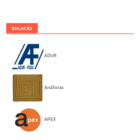
ENLACES
ADUR
Anáforas
APEX