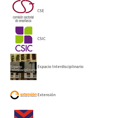
CSE
CSIC
Espacio Interdisciplinario
Extensión