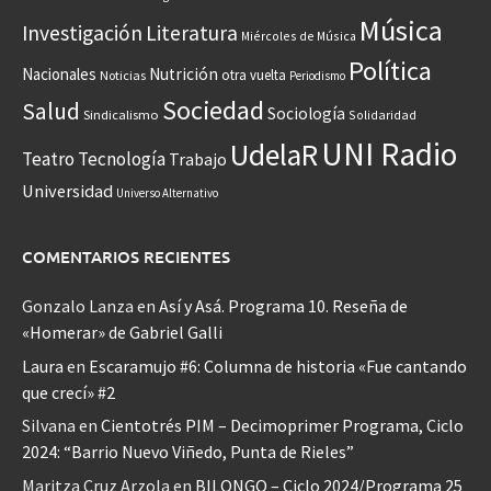
Música
Investigación
Literatura
Miércoles de Música
Política
Nacionales
Nutrición
otra vuelta
Noticias
Periodismo
Sociedad
Salud
Sociología
Sindicalismo
Solidaridad
UNI Radio
UdelaR
Teatro
Tecnología
Trabajo
Universidad
Universo Alternativo
COMENTARIOS RECIENTES
Gonzalo Lanza
en
Así y Asá. Programa 10. Reseña de
«Homerar» de Gabriel Galli
Laura
en
Escaramujo #6: Columna de historia «Fue cantando
que crecí» #2
Silvana
en
Cientotrés PIM – Decimoprimer Programa, Ciclo
2024: “Barrio Nuevo Viñedo, Punta de Rieles”
Maritza Cruz Arzola
en
BILONGO – Ciclo 2024/Programa 25