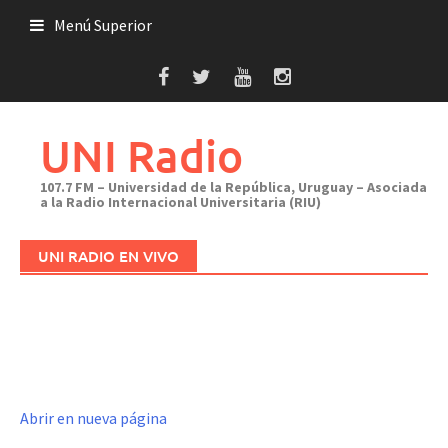
Saltar
Menú Superior
al
contenido
UNI Radio
107.7 FM – Universidad de la República, Uruguay – Asociada
a la Radio Internacional Universitaria (RIU)
UNI RADIO EN VIVO
Abrir en nueva página