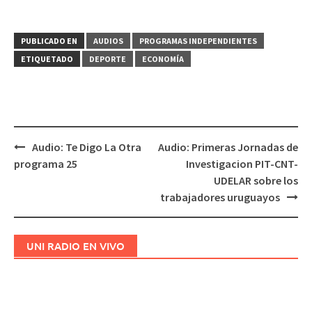
PUBLICADO EN
AUDIOS
PROGRAMAS INDEPENDIENTES
ETIQUETADO
DEPORTE
ECONOMÍA
Audio: Te Digo La Otra
Audio: Primeras Jornadas de
Navegación
programa 25
Investigacion PIT-CNT-
de
UDELAR sobre los
entradas
trabajadores uruguayos
UNI RADIO EN VIVO