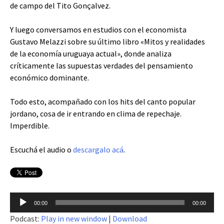
de campo del Tito Gonçalvez.
Y luego conversamos en estudios con el economista
Gustavo Melazzi sobre su último libro «Mitos y realidades
de la economía uruguaya actual», donde analiza
críticamente las supuestas verdades del pensamiento
económico dominante.
Todo esto, acompañado con los hits del canto popular
jordano, cosa de ir entrando en clima de repechaje.
Imperdible.
Escuchá el audio o
descargalo acá
.
Reproductor
00:00
00:00
de
Podcast:
Play in new window
|
Download
audio