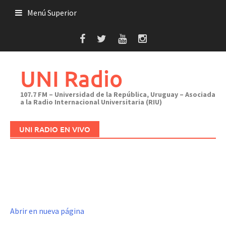
Saltar
Menú Superior
al
contenido
UNI Radio
107.7 FM – Universidad de la República, Uruguay – Asociada
a la Radio Internacional Universitaria (RIU)
UNI RADIO EN VIVO
Abrir en nueva página