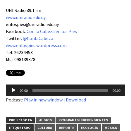
UNI Radio 89.1 fm
www.uniradio.edu.uy
enlospies@uniradio.edu.uy
Facebook:
Con la Cabeza en los Pies
Twitter:
@ConlaCabeza
www.enlospies.wordpress.com
Tel. 26234453
Msj. 098139378
Reproductor
00:00
00:00
de
Podcast:
Play in new window
|
Download
audio
PUBLICADO EN
AUDIOS
PROGRAMAS INDEPENDIENTES
ETIQUETADO
CULTURA
DEPORTE
ECOLOGÍA
MÚSICA