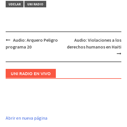
UDELAR
UNI RADIO
Audio: Arquero Peligro
Audio: Violaciones a los
Navegación
programa 20
derechos humanos en Haiti
de
entradas
UNI RADIO EN VIVO
Abrir en nueva página