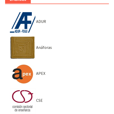
ADUR
Anáforas
APEX
CSE