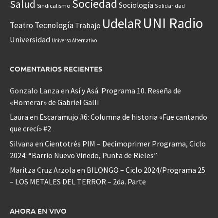
Sociedad
Salud
Sociología
Sindicalismo
Solidaridad
UNI Radio
UdelaR
Teatro
Tecnología
Trabajo
Universidad
Universo Alternativo
COMENTARIOS RECIENTES
Gonzalo Lanza
en
Así y Asá. Programa 10. Reseña de
«Homerar» de Gabriel Galli
Laura
en
Escaramujo #6: Columna de historia «Fue cantando
que crecí» #2
Silvana
en
Cientotrés PIM – Decimoprimer Programa, Ciclo
2024: “Barrio Nuevo Viñedo, Punta de Rieles”
Maritza Cruz Arzola
en
BILONGO – Ciclo 2024/Programa 25
– LOS METALES DEL TERROR – 2da. Parte
AHORA EN VIVO