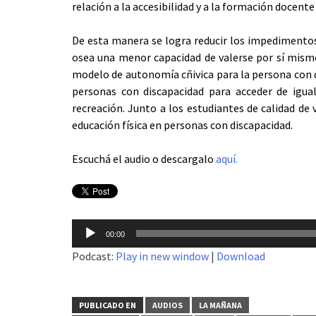
relación a la accesibilidad y a la formación docente
De esta manera se logra reducir los impedimentos
osea una menor capacidad de valerse por sí mis
modelo de autonomía cñivica para la persona con d
personas con discapacidad para acceder de igual
recreación. Junto a los estudiantes de calidad de 
educación física en personas con discapacidad.
Escuchá el audio o descargalo
aquí.
Reproductor
00:00
de
Podcast:
Play in new window
|
Download
audio
PUBLICADO EN
AUDIOS
LA MAÑANA