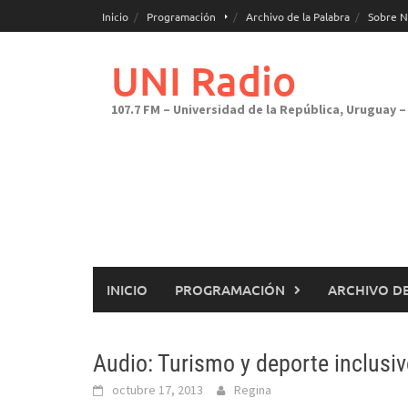
Saltar
Inicio
Programación
Archivo de la Palabra
Sobre N
al
contenido
UNI Radio
107.7 FM – Universidad de la República, Uruguay – 
INICIO
PROGRAMACIÓN
ARCHIVO DE
Audio: Turismo y deporte inclusi
octubre 17, 2013
Regina