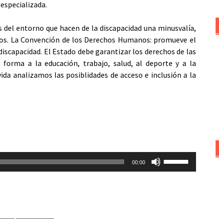
 especializada.
 del entorno que hacen de la discapacidad una minusvalía,
mos. La Convención de los Derechos Humanos: promueve el
iscapacidad. El Estado debe garantizar los derechos de las
 forma a la educación, trabajo, salud, al deporte y a la
vida analizamos las posiblidades de acceso e inclusión a la
Utiliza
00:00
las
teclas
de
flecha
arriba/abajo