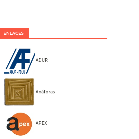
ENLACES
ADUR
Anáforas
APEX