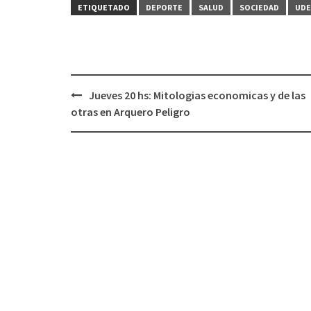
ETIQUETADO
DEPORTE
SALUD
SOCIEDAD
UDE
Jueves 20 hs: Mitologias economicas y de las
Navegación
otras en Arquero Peligro
de
entradas