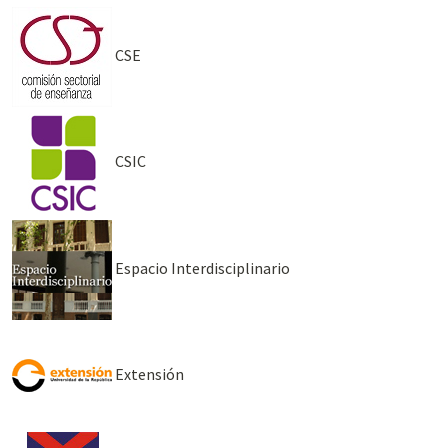
CSE
CSIC
Espacio Interdisciplinario
Extensión