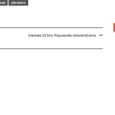
LAR
UNI RADIO
para
aumentar
o
disminuir
el
Viernes 15 hrs: Paysandu Universitario
volumen.