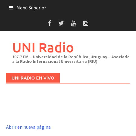
Saltar
Menú Superior
al
contenido
UNI Radio
107.7 FM – Universidad de la República, Uruguay – Asociada
a la Radio Internacional Universitaria (RIU)
UNI RADIO EN VIVO
Abrir en nueva página