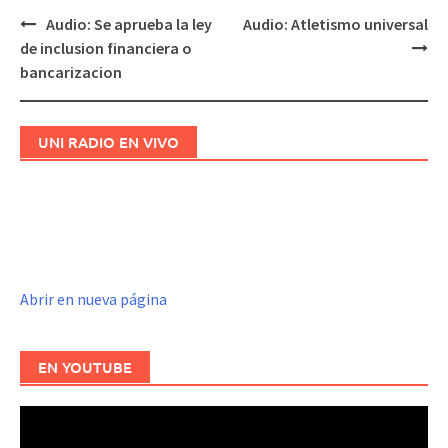
Audio: Se aprueba la ley
Audio: Atletismo universal
Navegación
de inclusion financiera o
de
bancarizacion
entradas
UNI RADIO EN VIVO
Abrir en nueva página
EN YOUTUBE