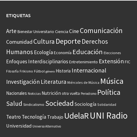
ETIQUETAS
Comunicación
Arte
Cine
Ciencia
Bienestar Universitario
Deporte
Cultura
Derechos
Comunidad
Educación
Humanos
Ecología
Economía
Elecciones
Extensión
Enfoques Interdisciplinarios
Entretenimiento
FIC
Internacional
Historia
Frikismo
Fútbol
Filosofía
género
Música
Investigación
Literatura
Miércoles de Música
Política
Nacionales
Nutrición
otra vuelta
Noticias
Periodismo
Sociedad
Salud
Sociología
Sindicalismo
Solidaridad
UNI Radio
UdelaR
Teatro
Tecnología
Trabajo
Universidad
Universo Alternativo