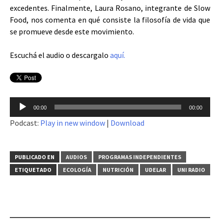
excedentes. Finalmente, Laura Rosano, integrante de Slow
Food, nos comenta en qué consiste la filosofía de vida que
se promueve desde este movimiento.
Escuchá el audio o descargalo
aquí.
Reproductor
00:00
00:00
de
Podcast:
Play in new window
|
Download
audio
PUBLICADO EN
AUDIOS
PROGRAMAS INDEPENDIENTES
ETIQUETADO
ECOLOGÍA
NUTRICIÓN
UDELAR
UNI RADIO