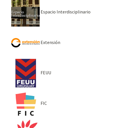
Espacio Interdisciplinario
Extensión
FEUU
FIC