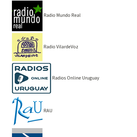
Radio Mundo Real
Radio VilardeVoz
Radios Online Uruguay
RAU