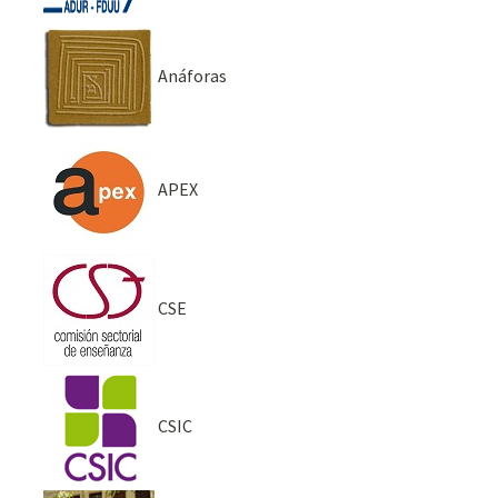
Anáforas
APEX
CSE
CSIC