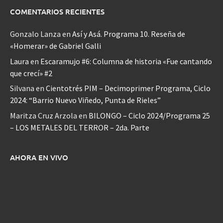
COMENTARIOS RECIENTES
Gonzalo Lanza
en
Así y Asá. Programa 10. Reseña de
«Homerar» de Gabriel Galli
Laura
en
Escaramujo #6: Columna de historia «Fue cantando
que crecí» #2
Silvana
en
Cientotrés PIM – Decimoprimer Programa, Ciclo
2024: “Barrio Nuevo Viñedo, Punta de Rieles”
Maritza Cruz Arzola
en
BILONGO – Ciclo 2024/Programa 25
– LOS METALES DEL TERROR – 2da. Parte
AHORA EN VIVO