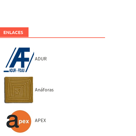
ENLACES
ADUR
Anáforas
APEX