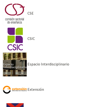
CSE
CSIC
Espacio Interdisciplinario
Extensión