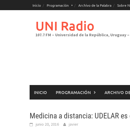
Saltar
Inicio
Programación
Archivo de la Palabra
Sobre N
al
contenido
UNI Radio
107.7 FM – Universidad de la República, Uruguay – 
INICIO
PROGRAMACIÓN
ARCHIVO DE
Medicina a distancia: UDELAR es c
junio 20, 2016
javier