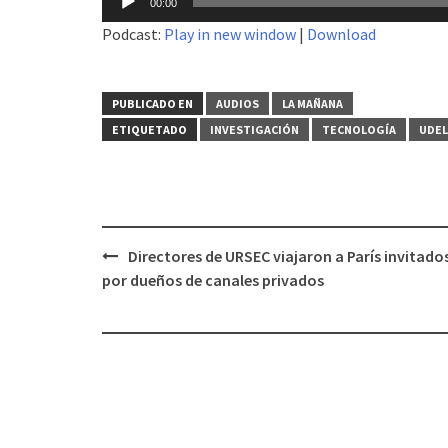
00:00
de
Podcast:
Play in new window
|
Download
audio
PUBLICADO EN
AUDIOS
LA MAÑANA
ETIQUETADO
INVESTIGACIÓN
TECNOLOGÍA
UDEL
Directores de URSEC viajaron a París invitado
Navegación
por dueños de canales privados
de
entradas