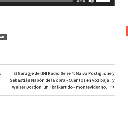
00:00
las
teclas
de
flecha
arriba/abajo
AR
para
aumentar
o
disminuir
el
s
El Garagje de UNI Radio Serie 4: Malva Postiglione y
volumen.
Sebastián Nabón de la obra «Cuentos en voz baja» y
Walter Bordoni un «kafkarudo» montevideano.