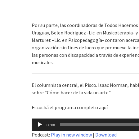
Por su parte, las coordinadoras de Todos Hacemos
Uruguay,
Belen Rodriguez -Lic. en Musicoterapia- y
Marturet –
Lic. en Psicopedagogía- contaron acerca
organización sin fines de lucro que promueve la inc
las personas con discapacidad a través de experien
musicales.
El columnista central, el Pisco.
Isaac Norman, hab
sobre
“Cómo hacer de la vida un arte”
Escuchá el programa completo aquí:
Reproductor
00:00
de
Podcast:
Play in new window
|
Download
audio