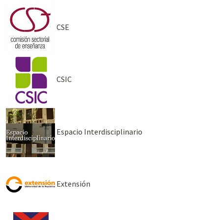
CSE
CSIC
Espacio Interdisciplinario
Extensión