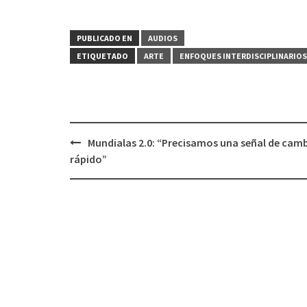
PUBLICADO EN
AUDIOS
ETIQUETADO
ARTE
ENFOQUES INTERDISCIPLINARIOS
Mundialas 2.0: “Precisamos una señal de cam
Navegación
rápido”
de
entradas