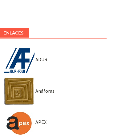
ENLACES
ADUR
Anáforas
APEX