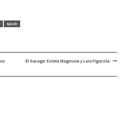
de
flecha
arriba/abajo
SALUD
para
aumentar
o
disminuir
el
bio
El Garage: Estela Magnone y Luis Figarola
volumen.