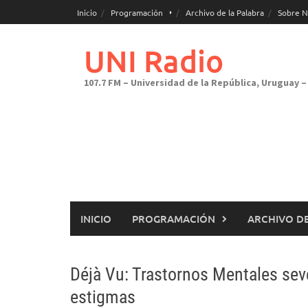
Saltar
Inicio
Programación
Archivo de la Palabra
Sobre N
al
contenido
UNI Radio
107.7 FM – Universidad de la República, Uruguay – 
INICIO
PROGRAMACIÓN
ARCHIVO DE
Déjà Vu: Trastornos Mentales sev
estigmas