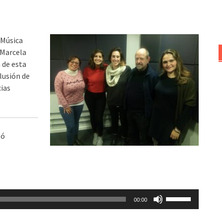
 Música
 Marcela
 de esta
lusión de
cias
ló
Utiliza
00:00
las
teclas