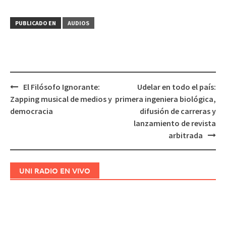
PUBLICADO EN
AUDIOS
El Filósofo Ignorante:
Udelar en todo el país:
Navegación
Zapping musical de medios y
primera ingeniera biológica,
de
democracia
difusión de carreras y
entradas
lanzamiento de revista
arbitrada
UNI RADIO EN VIVO