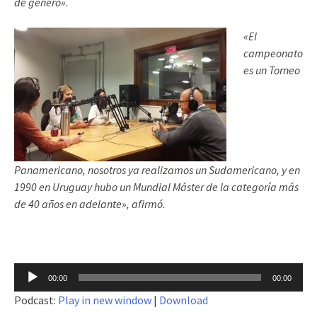
de género»
.
«El
campeonato
es un Torneo
Panamericano, nosotros ya realizamos un Sudamericano, y en
1990 en Uruguay hubo un Mundial Máster de la categoría más
de 40 años en adelante», afirmó.
Reproductor
00:00
00:00
de
Podcast:
Play in new window
|
Download
audio