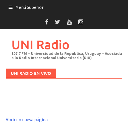
Saltar
Menú Superior
al
contenido
UNI Radio
107.7 FM – Universidad de la República, Uruguay – Asociada
a la Radio Internacional Universitaria (RIU)
UNI RADIO EN VIVO
Abrir en nueva página