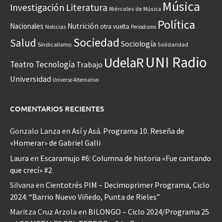
Música
Investigación
Literatura
Miércoles de Música
Política
Nacionales
Nutrición
otra vuelta
Noticias
Periodismo
Sociedad
Salud
Sociología
Sindicalismo
Solidaridad
UNI Radio
UdelaR
Teatro
Tecnología
Trabajo
Universidad
Universo Alternativo
COMENTARIOS RECIENTES
Gonzalo Lanza
en
Así y Asá. Programa 10. Reseña de
«Homerar» de Gabriel Galli
Laura
en
Escaramujo #6: Columna de historia «Fue cantando
que crecí» #2
Silvana
en
Cientotrés PIM – Decimoprimer Programa, Ciclo
2024: “Barrio Nuevo Viñedo, Punta de Rieles”
Maritza Cruz Arzola
en
BILONGO – Ciclo 2024/Programa 25