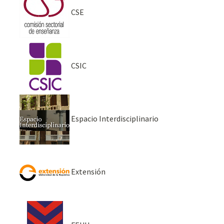
CSE
CSIC
Espacio Interdisciplinario
Extensión