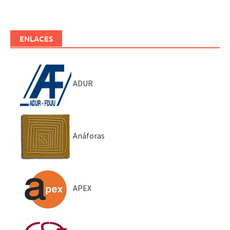
ENLACES
ADUR
Anáforas
APEX