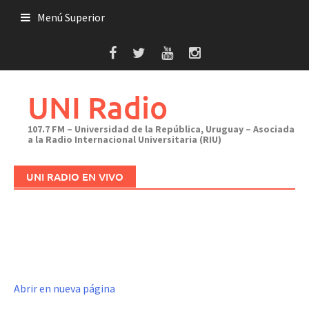
Saltar
Menú Superior
al
contenido
UNI Radio
107.7 FM – Universidad de la República, Uruguay – Asociada
a la Radio Internacional Universitaria (RIU)
UNI RADIO EN VIVO
Abrir en nueva página