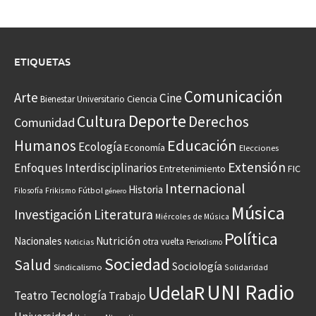
ETIQUETAS
Comunicación
Arte
Cine
Ciencia
Bienestar Universitario
Deporte
Cultura
Derechos
Comunidad
Educación
Humanos
Ecología
Economía
Elecciones
Extensión
Enfoques Interdisciplinarios
Entretenimiento
FIC
Internacional
Historia
Frikismo
Fútbol
Filosofía
género
Música
Investigación
Literatura
Miércoles de Música
Política
Nacionales
Nutrición
otra vuelta
Noticias
Periodismo
Sociedad
Salud
Sociología
Sindicalismo
Solidaridad
UNI Radio
UdelaR
Teatro
Tecnología
Trabajo