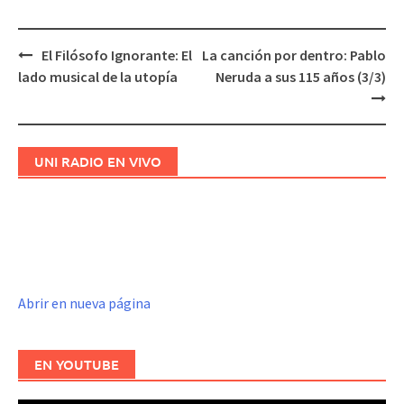
El Filósofo Ignorante: El
La canción por dentro: Pablo
Navegación
lado musical de la utopía
Neruda a sus 115 años (3/3)
de
entradas
UNI RADIO EN VIVO
Abrir en nueva página
EN YOUTUBE