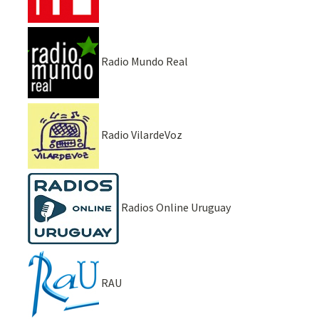
Radio Mundo Real
Radio VilardeVoz
Radios Online Uruguay
RAU