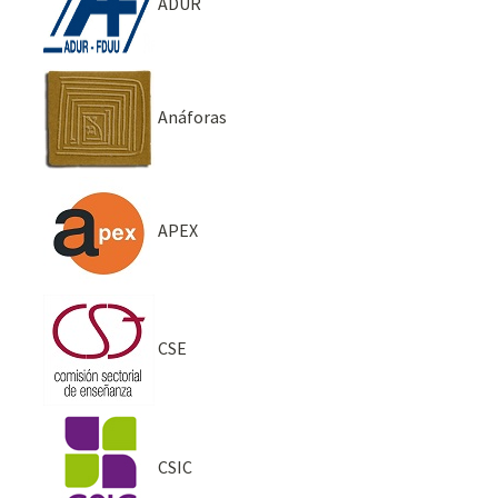
ADUR
Anáforas
APEX
CSE
CSIC