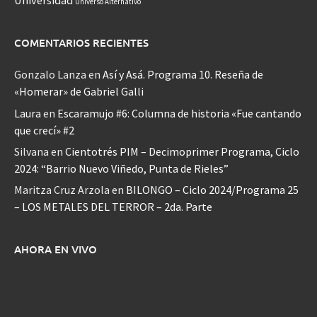
Universidad
Universo Alternativo
COMENTARIOS RECIENTES
Gonzalo Lanza
en
Así y Asá. Programa 10. Reseña de
«Homerar» de Gabriel Galli
Laura
en
Escaramujo #6: Columna de historia «Fue cantando
que crecí» #2
Silvana
en
Cientotrés PIM – Decimoprimer Programa, Ciclo
2024: “Barrio Nuevo Viñedo, Punta de Rieles”
Maritza Cruz Arzola
en
BILONGO – Ciclo 2024/Programa 25
– LOS METALES DEL TERROR – 2da. Parte
AHORA EN VIVO