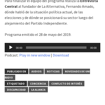
Para finalizar el equipo del programa realiza la
Entrevista
Central
al fundador de La Alternativa, Fernando Amado,
dónde habló de la situación política actual, de las
elecciones y de dónde se posicionará su sector luego del
alejamiento del Partido Independiente.
Programa emitido el 28 de mayo del 2019.
Reproductor
00:00
00:00
de
Podcast:
Play in new window
|
Download
audio
PUBLICADO EN
AUDIOS
NOTICIAS
NOVEDADES DE UNI
RADIO
ETIQUETADO
CONCIENCIA
CONFLICTO DE INTERÉS
DISCAPACIDAD
LA ALIANZA