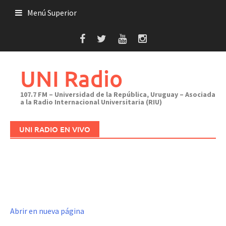
Saltar
Menú Superior
al
contenido
UNI Radio
107.7 FM – Universidad de la República, Uruguay – Asociada
a la Radio Internacional Universitaria (RIU)
UNI RADIO EN VIVO
Abrir en nueva página