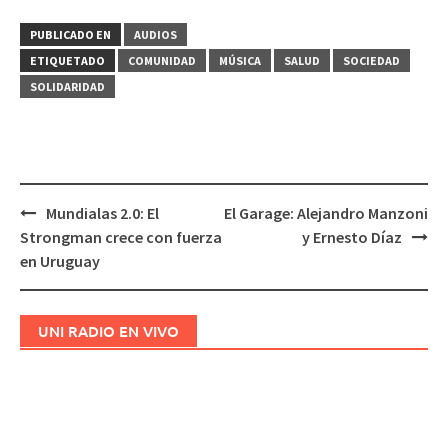
PUBLICADO EN
AUDIOS
ETIQUETADO
COMUNIDAD
MÚSICA
SALUD
SOCIEDAD
SOLIDARIDAD
Mundialas 2.0: El
El Garage: Alejandro Manzoni
Navegación
Strongman crece con fuerza
y Ernesto Díaz
de
en Uruguay
entradas
UNI RADIO EN VIVO