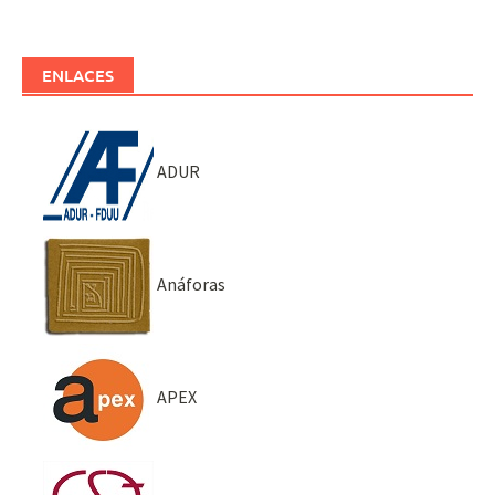
ENLACES
ADUR
Anáforas
APEX