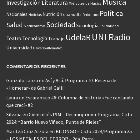
Música
Investigación
Literatura
Miércoles de Música
Política
Nacionales
Nutrición
otra vuelta
Noticias
Periodismo
Sociedad
Salud
Sociología
Sindicalismo
Solidaridad
UNI Radio
UdelaR
Teatro
Tecnología
Trabajo
Universidad
Universo Alternativo
COMENTARIOS RECIENTES
Gonzalo Lanza
en
Así y Asá. Programa 10. Reseña de
«Homerar» de Gabriel Galli
Laura
en
Escaramujo #6: Columna de historia «Fue cantando
que crecí» #2
Silvana
en
Cientotrés PIM – Decimoprimer Programa, Ciclo
2024: “Barrio Nuevo Viñedo, Punta de Rieles”
Maritza Cruz Arzola
en
BILONGO – Ciclo 2024/Programa 25
– LOS METALES DEL TERROR – 2da. Parte