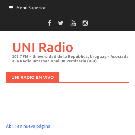
Saltar
Menú Superior
al
contenido
UNI Radio
107.7 FM – Universidad de la República, Uruguay – Asociada
a la Radio Internacional Universitaria (RIU)
UNI RADIO EN VIVO
Abrir en nueva página