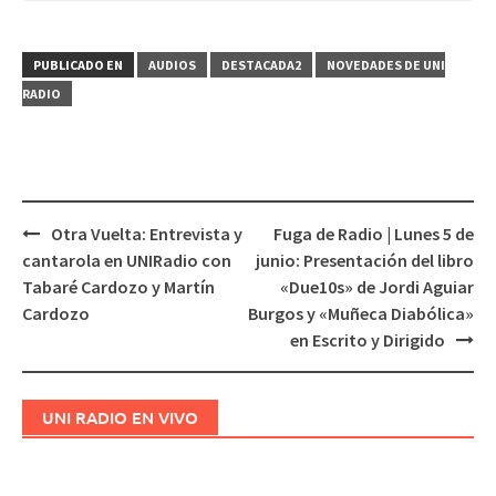
PUBLICADO EN
AUDIOS
DESTACADA2
NOVEDADES DE UNI
RADIO
Otra Vuelta: Entrevista y
Fuga de Radio | Lunes 5 de
Navegación
cantarola en UNIRadio con
junio: Presentación del libro
de
Tabaré Cardozo y Martín
«Due10s» de Jordi Aguiar
entradas
Cardozo
Burgos y «Muñeca Diabólica»
en Escrito y Dirigido
UNI RADIO EN VIVO