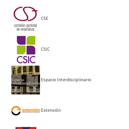
CSE
CSIC
Espacio Interdisciplinario
Extensión