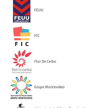
FEUU
FIC
Flor De Ceibo
Grupo Montevideo