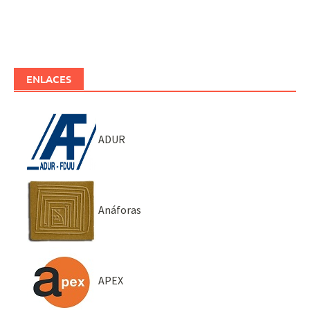
ENLACES
ADUR
Anáforas
APEX