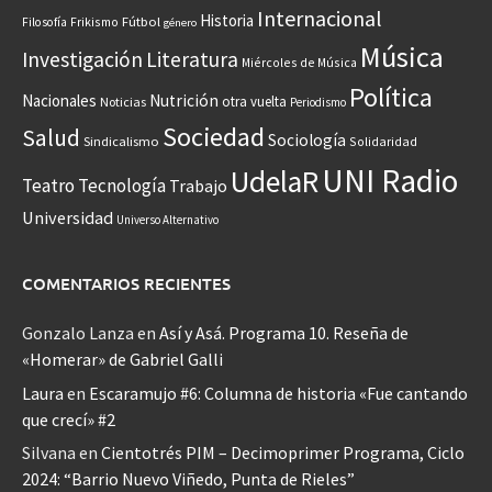
Internacional
Historia
Frikismo
Fútbol
Filosofía
género
Música
Investigación
Literatura
Miércoles de Música
Política
Nacionales
Nutrición
otra vuelta
Noticias
Periodismo
Sociedad
Salud
Sociología
Sindicalismo
Solidaridad
UNI Radio
UdelaR
Teatro
Tecnología
Trabajo
Universidad
Universo Alternativo
COMENTARIOS RECIENTES
Gonzalo Lanza
en
Así y Asá. Programa 10. Reseña de
«Homerar» de Gabriel Galli
Laura
en
Escaramujo #6: Columna de historia «Fue cantando
que crecí» #2
Silvana
en
Cientotrés PIM – Decimoprimer Programa, Ciclo
2024: “Barrio Nuevo Viñedo, Punta de Rieles”