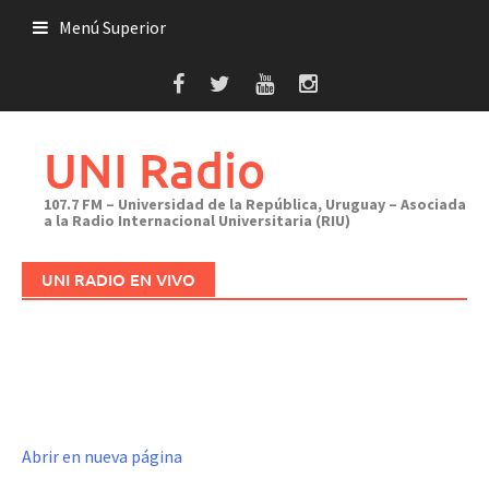
Saltar
Menú Superior
al
contenido
UNI Radio
107.7 FM – Universidad de la República, Uruguay – Asociada
a la Radio Internacional Universitaria (RIU)
UNI RADIO EN VIVO
Abrir en nueva página