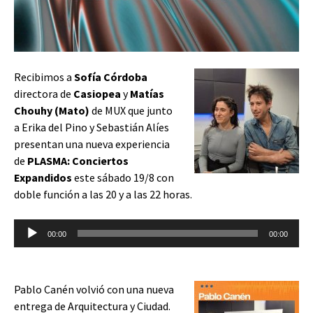
Recibimos a
Sofía Córdoba
directora de
Casiopea
y
Matías
Chouhy (Mato)
de
MUX
que junto
a Erika del Pino y Sebastián Alíes
presentan una nueva experiencia
de
PLASMA: Conciertos
Expandidos
este sábado 19/8 con
doble función a las 20 y a las 22 horas.
Reproductor
00:00
00:00
de
audio
Pablo Canén volvió con una nueva
entrega de Arquitectura y Ciudad.