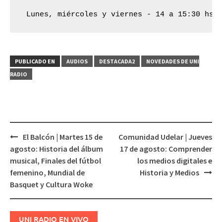
 Lunes, miércoles y viernes - 14 a 15:30 hs
PUBLICADO EN
AUDIOS
DESTACADA2
NOVEDADES DE UNI
RADIO
El Balcón | Martes 15 de
Comunidad Udelar | Jueves
Navegación
agosto: Historia del álbum
17 de agosto: Comprender
de
musical, Finales del fútbol
los medios digitales e
entradas
femenino, Mundial de
Historia y Medios
Basquet y Cultura Woke
UNI RADIO EN VIVO