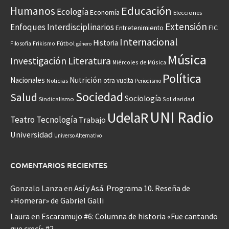
Educación
Humanos
Ecología
Economía
Elecciones
Extensión
Enfoques Interdisciplinarios
Entretenimiento
FIC
Internacional
Historia
Frikismo
Fútbol
Filosofía
género
Música
Investigación
Literatura
Miércoles de Música
Política
Nacionales
Nutrición
otra vuelta
Noticias
Periodismo
Sociedad
Salud
Sociología
Sindicalismo
Solidaridad
UNI Radio
UdelaR
Teatro
Tecnología
Trabajo
Universidad
Universo Alternativo
COMENTARIOS RECIENTES
Gonzalo Lanza
en
Así y Asá. Programa 10. Reseña de
«Homerar» de Gabriel Galli
Laura
en
Escaramujo #6: Columna de historia «Fue cantando
que crecí» #2