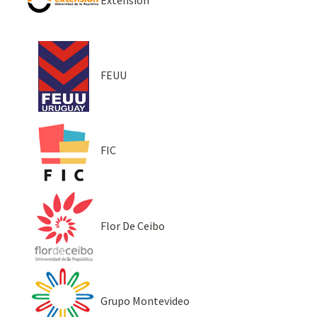
FEUU
FIC
Flor De Ceibo
Grupo Montevideo