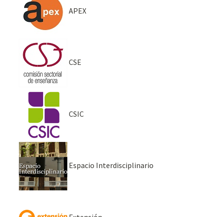
APEX
CSE
CSIC
Espacio Interdisciplinario
Extensión