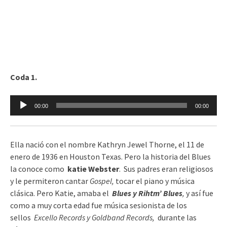
Coda 1.
Reproductor
00:00
00:00
de
audio
Ella nació con el nombre Kathryn Jewel Thorne, el 11 de
enero de 1936 en Houston Texas. Pero la historia del Blues
la conoce como
katie Webster
. Sus padres eran religiosos
y le permiteron cantar
Gospel,
tocar el piano y música
clásica. Pero Katie, amaba el
Blues y Rihtm’ Blues
,
y así fue
como a muy corta edad fue música sesionista de los
sellos
Excello Records y Goldband Records,
durante las