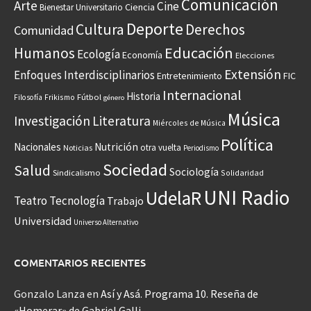
Comunicación
Arte
Cine
Ciencia
Bienestar Universitario
Deporte
Cultura
Derechos
Comunidad
Educación
Humanos
Ecología
Economía
Elecciones
Extensión
Enfoques Interdisciplinarios
Entretenimiento
FIC
Internacional
Historia
Frikismo
Fútbol
Filosofía
género
Música
Investigación
Literatura
Miércoles de Música
Política
Nacionales
Nutrición
otra vuelta
Noticias
Periodismo
Sociedad
Salud
Sociología
Sindicalismo
Solidaridad
UNI Radio
UdelaR
Teatro
Tecnología
Trabajo
Universidad
Universo Alternativo
COMENTARIOS RECIENTES
Gonzalo Lanza
en
Así y Asá. Programa 10. Reseña de
«Homerar» de Gabriel Galli