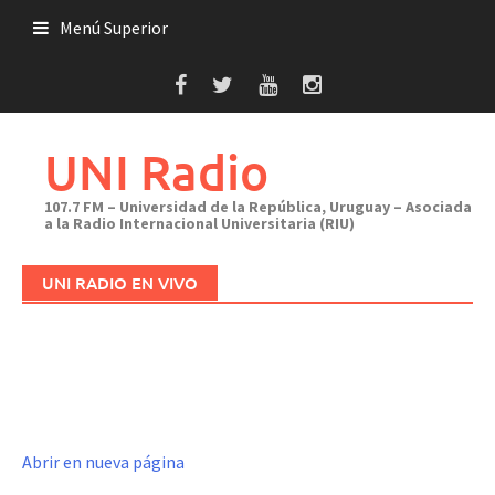
Saltar
Menú Superior
al
contenido
UNI Radio
107.7 FM – Universidad de la República, Uruguay – Asociada
a la Radio Internacional Universitaria (RIU)
UNI RADIO EN VIVO
Abrir en nueva página