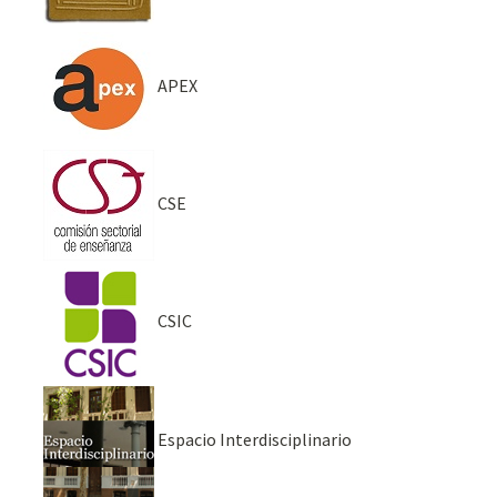
APEX
CSE
CSIC
Espacio Interdisciplinario