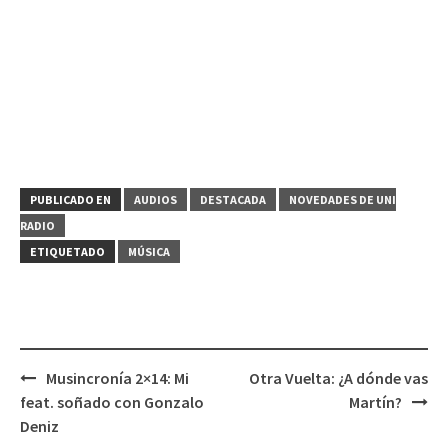
PUBLICADO EN
AUDIOS
DESTACADA
NOVEDADES DE UNI
RADIO
ETIQUETADO
MÚSICA
Musincronía 2×14: Mi
Otra Vuelta: ¿A dónde vas
Navegación
feat. soñado con Gonzalo
Martín?
de
Deniz
entradas