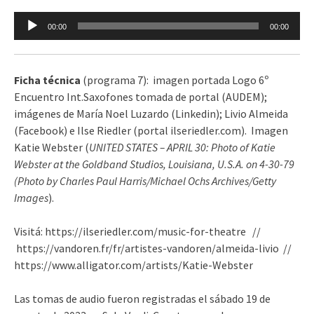
Reproductor
00:00
00:00
de
audio
Ficha técnica
(programa 7): imagen portada Logo 6º
Encuentro Int.Saxofones tomada de portal (AUDEM);
imágenes de María Noel Luzardo (Linkedin); Livio Almeida
(Facebook) e Ilse Riedler (portal ilseriedler.com). Imagen
Katie Webster (
UNITED STATES – APRIL 30: Photo of Katie
Webster at the Goldband Studios, Louisiana, U.S.A. on 4-30-79
(Photo by Charles Paul Harris/Michael Ochs Archives/Getty
Images
).
Visitá: https://ilseriedler.com/music-for-theatre //
https://vandoren.fr/fr/artistes-vandoren/almeida-livio //
https://www.alligator.com/artists/Katie-Webster
Las tomas de audio fueron registradas el sábado 19 de