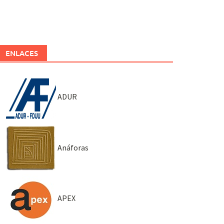
ENLACES
ADUR
Anáforas
APEX