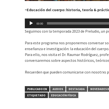
~Educación del cuerpo: historia, teoría & prácti
Reproductor
00:00
de
Seguimos con la temporada 2023 de Preludio, un 
audio
Para este programa nos proponemos conversar sob
enseñanza e investigación: la educación del cuerpo
Para ello, nos visita el Dr. Raumar Rodríguez, prof
conversaremos sobre aspectos históricos, teóricos 
Recuerden que pueden comunicarse con nosotrxs 
PUBLICADO EN
AUDIOS
DESTACADA
NOVEDADES D
ETIQUETADO
EDUCACIÓN FÍSICA