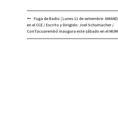
Fuga de Radio | Lunes 11 de setiembre: AMAN
Navegación
en el CCE / Escrito y Dirigido: Joel Schumacher /
de
ConTacuarembó inaugura este sábado en el MUM
entradas