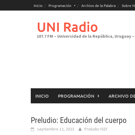
Saltar
Inicio
Programación
Archivo de la Palabra
Sobre N
al
contenido
UNI Radio
107.7 FM – Universidad de la República, Uruguay – 
INICIO
PROGRAMACIÓN
ARCHIVO DE
Preludio: Educación del cuerpo
septiembre 12, 2023
Preludio ISEF