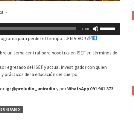
ca ~
Utiliza
00:00
las
programa para perder el tiempo…EN VIVO!!
teclas
de
re un tema central para nosotrxs en ISEF en términos de
flecha
.
arriba/abajo
esor egresado del ISEF y actual investigador con quien
para
y prácticos de la educación del cuerpo.
aumentar
o
por
ig: @preludio_uniradio
y por
WhatsApp 091 961 373
disminuir
el
volumen.
E UNI RADIO