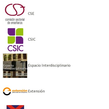
CSE
CSIC
Espacio Interdisciplinario
Extensión