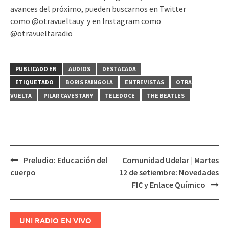
avances del próximo, pueden buscarnos en Twitter
como @otravueltauy y en Instagram como
@otravueltaradio
PUBLICADO EN
AUDIOS
DESTACADA
ETIQUETADO
BORIS FAINGOLA
ENTREVISTAS
OTRA
VUELTA
PILAR CAVESTANY
TELEDOCE
THE BEATLES
Preludio: Educación del
Comunidad Udelar | Martes
Navegación
cuerpo
12 de setiembre: Novedades
de
FIC y Enlace Químico
entradas
UNI RADIO EN VIVO