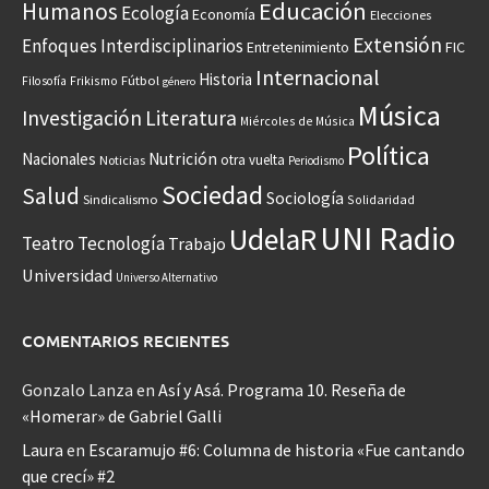
Educación
Humanos
Ecología
Economía
Elecciones
Extensión
Enfoques Interdisciplinarios
Entretenimiento
FIC
Internacional
Historia
Frikismo
Fútbol
Filosofía
género
Música
Investigación
Literatura
Miércoles de Música
Política
Nacionales
Nutrición
otra vuelta
Noticias
Periodismo
Sociedad
Salud
Sociología
Sindicalismo
Solidaridad
UNI Radio
UdelaR
Teatro
Tecnología
Trabajo
Universidad
Universo Alternativo
COMENTARIOS RECIENTES
Gonzalo Lanza
en
Así y Asá. Programa 10. Reseña de
«Homerar» de Gabriel Galli
Laura
en
Escaramujo #6: Columna de historia «Fue cantando
que crecí» #2