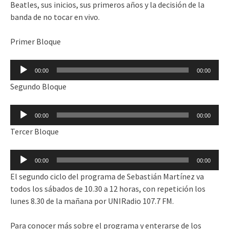
Beatles, sus inicios, sus primeros años y la decisión de la
banda de no tocar en vivo.
Primer Bloque
Reproductor
00:00
00:00
de
Segundo Bloque
audio
Reproductor
00:00
00:00
de
Tercer Bloque
audio
Reproductor
00:00
00:00
de
El segundo ciclo del programa de Sebastián Martínez va
audio
todos los sábados de 10.30 a 12 horas, con repetición los
lunes 8.30 de la mañana por UNIRadio 107.7 FM.
Para conocer más sobre el programa y enterarse de los