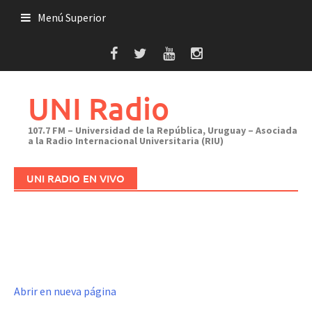
Saltar
Menú Superior
al
contenido
UNI Radio
107.7 FM – Universidad de la República, Uruguay – Asociada
a la Radio Internacional Universitaria (RIU)
UNI RADIO EN VIVO
Abrir en nueva página