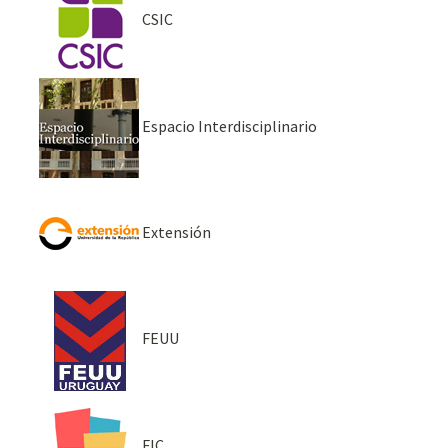
CSIC
Espacio Interdisciplinario
Extensión
FEUU
FIC