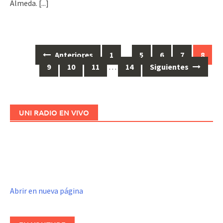
Almeda.
[...]
Anteriores
1
…
5
6
7
8
Ir
9
10
11
…
14
Siguientes
a
las
entradas
UNI RADIO EN VIVO
Abrir en nueva página