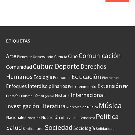
ETIQUETAS
Comunicación
Arte
Cine
Ciencia
Bienestar Universitario
Deporte
Cultura
Derechos
Comunidad
Educación
Humanos
Ecología
Economía
Elecciones
Extensión
Enfoques Interdisciplinarios
Entretenimiento
FIC
Internacional
Historia
Frikismo
Fútbol
Filosofía
género
Música
Investigación
Literatura
Miércoles de Música
Política
Nacionales
Nutrición
otra vuelta
Noticias
Periodismo
Sociedad
Salud
Sociología
Sindicalismo
Solidaridad