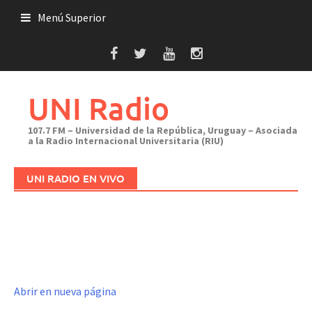
Saltar
Menú Superior
al
contenido
UNI Radio
107.7 FM – Universidad de la República, Uruguay – Asociada
a la Radio Internacional Universitaria (RIU)
UNI RADIO EN VIVO
Abrir en nueva página