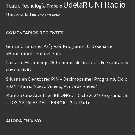
UNI Radio
UdelaR
Teatro
Tecnología
Trabajo
Universidad
Universo Alternativo
COMENTARIOS RECIENTES
Gonzalo Lanza
en
Así y Asá. Programa 10. Reseña de
«Homerar» de Gabriel Galli
Laura
en
Escaramujo #6: Columna de historia «Fue cantando
que crecí» #2
Silvana
en
Cientotrés PIM – Decimoprimer Programa, Ciclo
2024: “Barrio Nuevo Viñedo, Punta de Rieles”
Maritza Cruz Arzola
en
BILONGO – Ciclo 2024/Programa 25
– LOS METALES DEL TERROR – 2da. Parte
AHORA EN VIVO