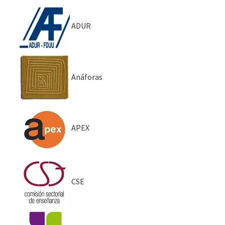
ADUR
Anáforas
APEX
CSE