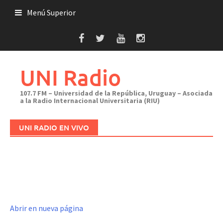
Saltar
Menú Superior
al
contenido
UNI Radio
107.7 FM – Universidad de la República, Uruguay – Asociada
a la Radio Internacional Universitaria (RIU)
UNI RADIO EN VIVO
Abrir en nueva página