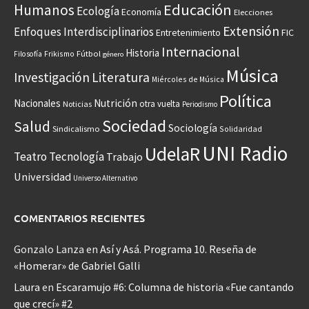
Educación
Humanos
Ecología
Economía
Elecciones
Extensión
Enfoques Interdisciplinarios
Entretenimiento
FIC
Internacional
Historia
Frikismo
Fútbol
Filosofía
género
Música
Investigación
Literatura
Miércoles de Música
Política
Nacionales
Nutrición
otra vuelta
Noticias
Periodismo
Sociedad
Salud
Sociología
Sindicalismo
Solidaridad
UNI Radio
UdelaR
Teatro
Tecnología
Trabajo
Universidad
Universo Alternativo
COMENTARIOS RECIENTES
Gonzalo Lanza
en
Así y Asá. Programa 10. Reseña de
«Homerar» de Gabriel Galli
Laura
en
Escaramujo #6: Columna de historia «Fue cantando
que crecí» #2