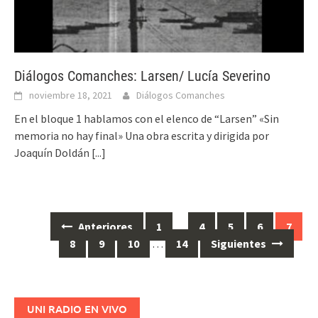
Diálogos Comanches: Larsen/ Lucía Severino
noviembre 18, 2021
Diálogos Comanches
En el bloque 1 hablamos con el elenco de “Larsen” «Sin
memoria no hay final» Una obra escrita y dirigida por
Joaquín Doldán
[...]
Anteriores
1
…
4
5
6
7
Ir
8
9
10
…
14
Siguientes
a
las
entradas
UNI RADIO EN VIVO